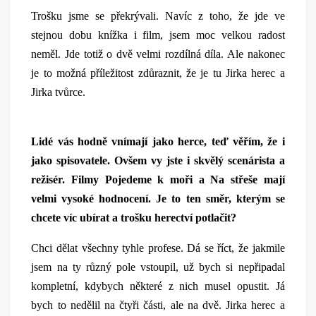
Trošku jsme se překrývali. Navíc z toho, že jde ve
stejnou dobu knížka i film, jsem moc velkou radost
neměl. Jde totiž o dvě velmi rozdílná díla. Ale nakonec
je to možná příležitost zdůraznit, že je tu Jirka herec a
Jirka tvůrce.
Lidé vás hodně vnímají jako herce, teď věřím, že i
jako spisovatele. Ovšem vy jste i skvělý scenárista a
režisér. Filmy Pojedeme k moři a Na střeše mají
velmi vysoké hodnocení. Je to ten směr, kterým se
chcete víc ubírat a trošku herectví potlačit?
Chci dělat všechny tyhle profese. Dá se říct, že jakmile
jsem na ty různý pole vstoupil, už bych si nepřipadal
kompletní, kdybych některé z nich musel opustit. Já
bych to nedělil na čtyři části, ale na dvě. Jirka herec a