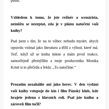
pustit.
Vzhledem k tomu, že jste režisér a scenárista,
nemůžu se nezeptat, zda je v plánu natočení vaší
knihy?
Psal jsem s tím, že na to vůbec nebudu myslet, abych
opravdu vnímal jako literaturu a těžil z výhod, které má.
Teď, když už se kniha tiskne a mám první reakce,
samozřejmě přemýšlím a moje producentka Monika
Kristl si to přečetla a řekla: „To natočíme.“
Prozatím nezahálíte ani jako herec. V den vydání
vaší knihy vstupuje do kin i film Pánský klub, kde
hrajete jedenu z hlavních rolí. Psal jste knihu a
zároveň film točil?