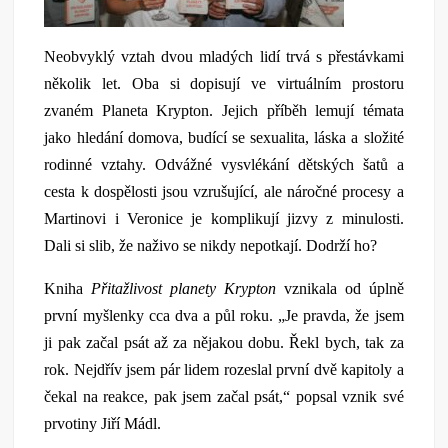
Neobvyklý vztah dvou mladých lidí trvá s přestávkami
několik let. Oba si dopisují ve virtuálním prostoru
zvaném Planeta Krypton. Jejich příběh lemují témata
jako hledání domova, budící se sexualita, láska a složité
rodinné vztahy. Odvážné vysvlékání dětských šatů a
cesta k dospělosti jsou vzrušující, ale náročné procesy a
Martinovi i Veronice je komplikují jizvy z minulosti.
Dali si slib, že naživo se nikdy nepotkají. Dodrží ho?
Kniha
Přitažlivost planety Krypton
vznikala od úplně
první myšlenky cca dva a půl roku. „Je pravda, že jsem
ji pak začal psát až za nějakou dobu. Řekl bych, tak za
rok. Nejdřív jsem pár lidem rozeslal první dvě kapitoly a
čekal na reakce, pak jsem začal psát,“ popsal vznik své
prvotiny Jiří Mádl.