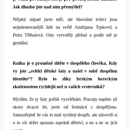
Jak dlouho jste nad ním přemýšlel?
Nějaký nápad jsem měl, ale hlavními tvůrci jsou
nejtalentovanější lidé na světě Andrijana Trpković a
Petra Těthalová. Ony vytvořily přebal a podle mě je
geniální.
Kniha je o proměně dítěte v dospělého člověka. Kdy
vy jste „svlékl dětské šaty a našel v sobě dospělou
identitu“? Bylo to díky brzkým hereckým
zkušenostem rychlejší než u vašich vrstevníků?
Myslím, že ty šaty pořád vysvlékám. Pracuju naplno už
skoro dvacet let, jsem od šestnácti s dospělýma.
Samozřejmě že vás to nutí rychleji dospět, ale zároveň si
o to víc držet spoustu aspektů dětství, a ne a ne se jich