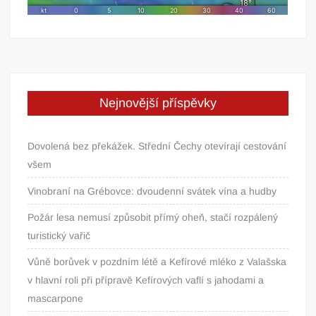
Nejnovější příspěvky
Dovolená bez překážek. Střední Čechy otevírají cestování
všem
Vinobraní na Grébovce: dvoudenní svátek vína a hudby
Požár lesa nemusí způsobit přímý oheň, stačí rozpálený
turistický vařič
Vůně borůvek v pozdním létě a Kefírové mléko z Valašska
v hlavní roli při přípravě Kefírových vaflí s jahodami a
mascarpone