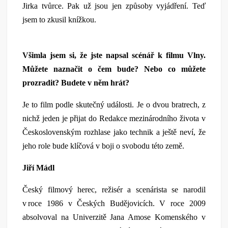
Jirka tvůrce. Pak už jsou jen způsoby vyjádření. Teď
jsem to zkusil knížkou.
Všimla jsem si, že jste napsal scénář k filmu Vlny.
Můžete naznačit o čem bude? Nebo co můžete
prozradit? Budete v něm hrát?
Je to film podle skutečný události. Je o dvou bratrech, z
nichž jeden je přijat do Redakce mezinárodního života v
Československým rozhlase jako technik a ještě neví, že
jeho role bude klíčová v boji o svobodu této země.
Jiří Mádl
Český filmový herec, režisér a scenárista se narodil
v roce 1986 v Českých Budějovicích. V roce 2009
absolvoval na Univerzitě Jana Amose Komenského v