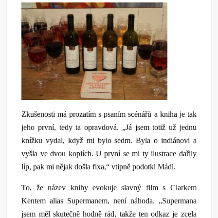
Zkušenosti má prozatím s psaním scénářů a kniha je tak
jeho první, tedy ta opravdová. „Já jsem totiž už jednu
knížku vydal, když mi bylo sedm. Byla o indiánovi a
vyšla ve dvou kopiích. U první se mi ty ilustrace dařily
líp, pak mi nějak došla fixa,“ vtipně podotkl Mádl.
To, že název knihy evokuje slavný film s Clarkem
Kentem alias Supermanem, není náhoda. „Supermana
jsem měl skutečně hodně rád, takže ten odkaz je zcela