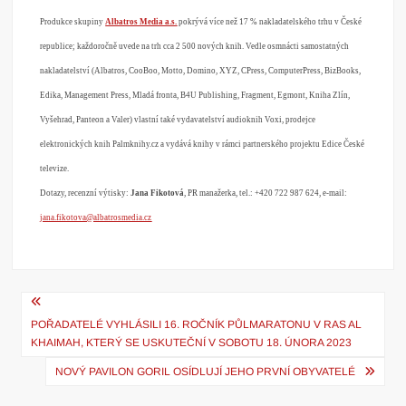
Produkce skupiny
Albatros Media a.s.
pokrývá více než 17 % nakladatelského trhu v České
republice; každoročně uvede na trh cca 2 500 nových knih. Vedle osmnácti samostatných
nakladatelství (Albatros, CooBoo, Motto, Domino, XYZ, CPress, ComputerPress, BizBooks,
Edika, Management Press, Mladá fronta, B4U Publishing, Fragment, Egmont, Kniha Zlín,
Vyšehrad, Panteon a Valer) vlastní také vydavatelství audioknih Voxi, prodejce
elektronických knih Palmknihy.cz a vydává knihy v rámci partnerského projektu Edice České
televize.
Dotazy, recenzní výtisky:
Jana Fikotová
, PR manažerka, tel.: +420 722 987 624, e-mail:
jana.fikotova@albatrosmedia.cz
Navigace
POŘADATELÉ VYHLÁSILI 16. ROČNÍK PŮLMARATONU V RAS AL
pro
KHAIMAH, KTERÝ SE USKUTEČNÍ V SOBOTU 18. ÚNORA 2023
příspěvek
NOVÝ PAVILON GORIL OSÍDLUJÍ JEHO PRVNÍ OBYVATELÉ