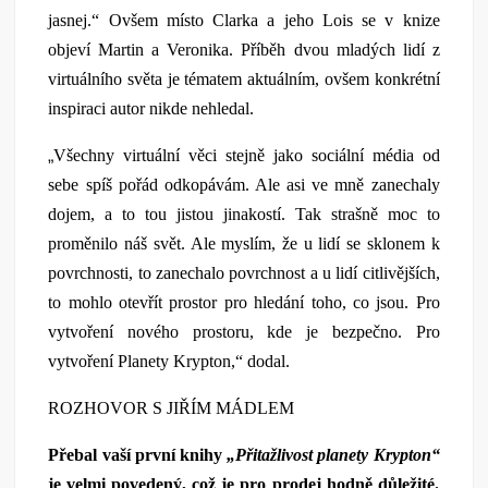
jasnej.“ Ovšem místo Clarka a jeho Lois se v knize
objeví Martin a Veronika. Příběh dvou mladých lidí z
virtuálního světa je tématem aktuálním, ovšem konkrétní
inspiraci autor nikde nehledal.
„
Všechny virtuální věci stejně jako sociální média od
sebe spíš pořád odkopávám. Ale asi ve mně zanechaly
dojem, a to tou jistou jinakostí. Tak strašně moc to
proměnilo náš svět. Ale myslím, že u lidí se sklonem k
povrchnosti, to zanechalo povrchnost a u lidí citlivějších,
to mohlo otevřít prostor pro hledání toho, co jsou. Pro
vytvoření nového prostoru, kde je bezpečno. Pro
vytvoření Planety Krypton,“ dodal.
ROZHOVOR S JIŘÍM MÁDLEM
Přebal vaší první knihy
„Přitažlivost planety Krypton“
je velmi povedený, což je pro prodej hodně důležité.