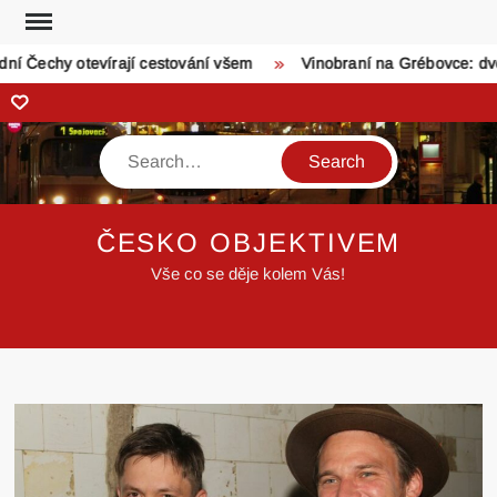
Skip
to
Čechy otevírají cestování všem
Vinobraní na Grébovce: dvoud
content
Zonerama
Search
ČESKO OBJEKTIVEM
Vše co se děje kolem Vás!