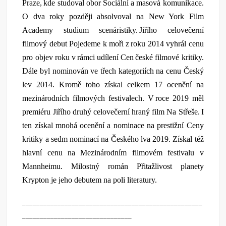
Praze, kde studoval obor Sociální a masová komunikace.
O dva roky později absolvoval na New York Film
Academy studium scenáristiky. Jiřího celovečerní
filmový debut Pojedeme k moři z roku 2014 vyhrál cenu
pro objev roku v rámci udílení Cen české filmové kritiky.
Dále byl nominován ve třech kategoriích na cenu Český
lev 2014. Kromě toho získal celkem 17 ocenění na
mezinárodních filmových festivalech. V roce 2019 měl
premiéru Jiřího druhý celovečerní hraný film Na Střeše. I
ten získal mnohá ocenění a nominace na prestižní Ceny
kritiky a sedm nominací na Českého lva 2019. Získal též
hlavní cenu na Mezinárodním filmovém festivalu v
Mannheimu. Milostný román Přitažlivost planety
Krypton je jeho debutem na poli literatury.
___________________________________________________
_______________________________