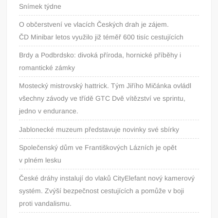
Snímek týdne
O občerstvení ve vlacích Českých drah je zájem.
ČD Minibar letos využilo již téměř 600 tisíc cestujících
Brdy a Podbrdsko: divoká příroda, hornické příběhy i
romantické zámky
Mostecký mistrovský hattrick. Tým Jiřího Mičánka ovládl
všechny závody ve třídě GTC Dvě vítězství ve sprintu,
jedno v endurance.
Jablonecké muzeum představuje novinky své sbírky
Společenský dům ve Františkových Lázních je opět
v plném lesku
České dráhy instalují do vlaků CityElefant nový kamerový
systém. Zvýší bezpečnost cestujících a pomůže v boji
proti vandalismu.