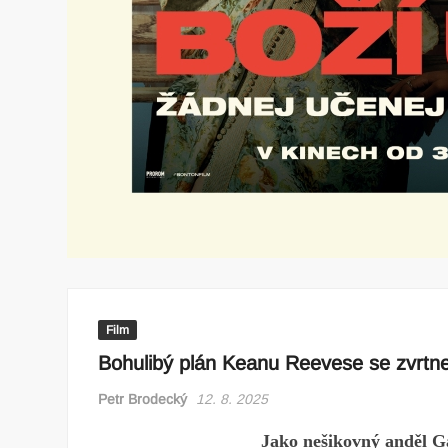
Film
Bohulibý plán Keanu Reevese se zvrtne 
Petr Brodecký
12. 8. 2025
Jako nešikovný anděl Ga