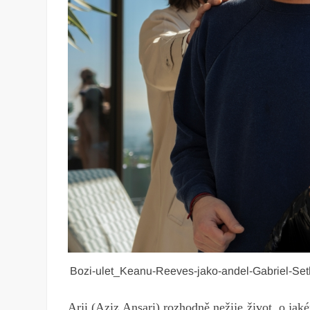
Bozi-ulet_Keanu-Reeves-jako-andel-Gabriel-Seth-
Arji (Aziz Ansari) rozhodně nežije život, o jaké