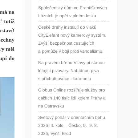
Společenský dům ve Františkových
emá na
Lázních je opět v plném lesku
 totiž
České dráhy instalují do vlaků
staví!
CityElefant nový kamerový systém.
všechny
Zvýší bezpečnost cestujících
ůry měl
a pomůže v boji proti vandalismu.
upí do
Na pravém břehu Vltavy přistanou
létající pivovary. Nabídnou piva
s příchutí ovoce i karamelu
Globus Online rozšiřuje služby pro
dalších 140 tisíc lidí kolem Prahy a
na Ostravsku
Světový pohár v orientačním běhu
2026 III. kolo – Česko, 5.–9. 8.
2026, Vyšší Brod