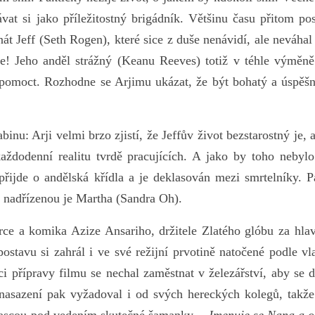
vat si jako příležitostný brigádník. Většinu času přitom po
 Jeff (Seth Rogen), které sice z duše nenávidí, ale neváhal
ne! Jeho anděl strážný (Keanu Reeves) totiž v téhle výměně
i pomoct. Rozhodne se Arjimu ukázat, že být bohatý a úspěš
nu: Arji velmi brzo zjistí, že Jeffův život bezstarostný je, 
každodenní realitu tvrdě pracujících. A jako by toho nebyl
 přijde o andělská křídla a je deklasován mezi smrtelníky. 
u nadřízenou je Martha (Sandra Oh).
e a komika Azize Ansariho, držitele Zlatého glóbu za hlav
ostavu si zahrál i ve své režijní prvotině natočené podle vl
i přípravy filmu se nechal zaměstnat v železářství, aby se 
 nasazení pak vyžadoval i od svých hereckých kolegů, takž