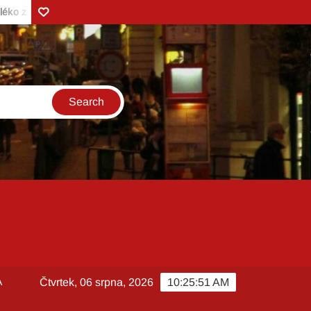
Zonerama
 v hlavní roli při přípravě Kefírových vaflí s jahodami a mascarpon
A
Čtvrtek, 06 srpna, 2026
10:25:53 AM