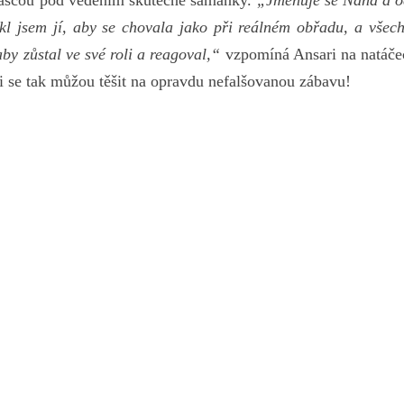
huascou pod vedením skutečné šamanky.
„Jmenuje se Nana a o
kl jsem jí, aby se chovala jako při reálném obřadu, a všech
by zůstal ve své roli a reagoval,“
vzpomíná Ansari na natáče
ci se tak můžou těšit na opravdu nefalšovanou zábavu!