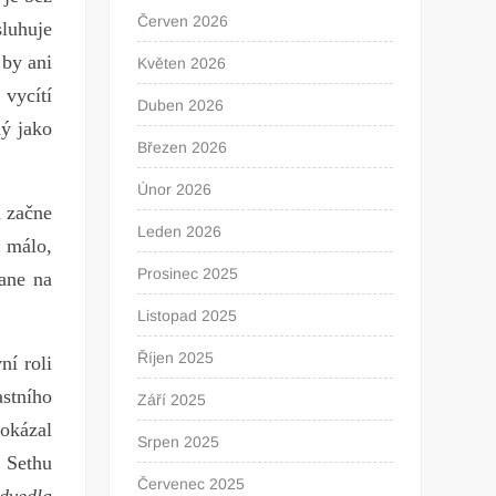
Červen 2026
sluhuje
 by ani
Květen 2026
 vycítí
Duben 2026
ný jako
Březen 2026
Únor 2026
a začne
Leden 2026
o málo,
Prosinec 2025
Pane na
Listopad 2025
Říjen 2025
ní roli
astního
Září 2025
dokázal
Srpen 2025
e Sethu
Červenec 2025