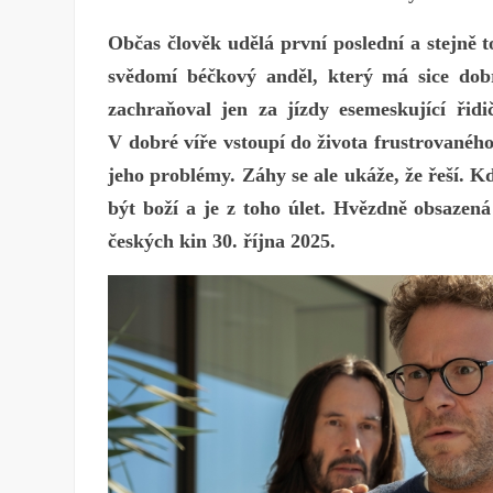
Občas člověk udělá první poslední a stejně
svědomí béčkový anděl, který má sice dob
zachraňoval jen za jízdy esemeskující řid
V dobré víře vstoupí do života frustrovaného
jeho problémy. Záhy se ale ukáže, že řeší. K
být boží a je z toho úlet. Hvězdně obsazen
českých kin 30. října 2025.