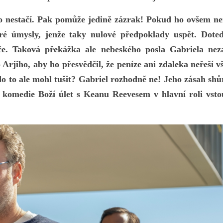
 to nestačí. Pak pomůže jedině zázrak! Pokud ho ovšem n
ré úmysly, jenže taky nulové předpoklady uspět. Doteď
iče. Taková překážka ale nebeského posla Gabriela neza
 Arjiho, aby ho přesvědčil, že peníze ani zdaleka neřeší 
do to ale mohl tušit? Gabriel rozhodně ne! Jeho zásah sh
á komedie Boží úlet s Keanu Reevesem v hlavní roli vsto