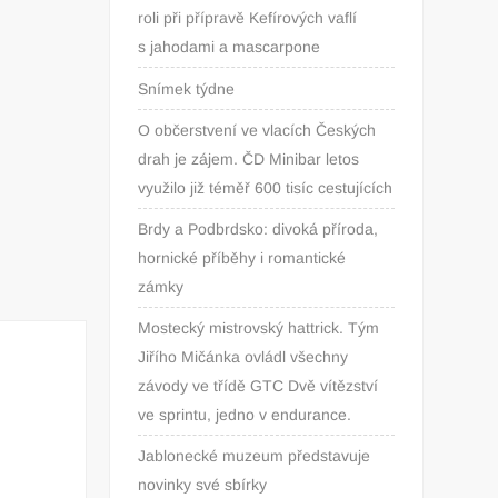
roli při přípravě Kefírových vaflí
s jahodami a mascarpone
Snímek týdne
O občerstvení ve vlacích Českých
drah je zájem. ČD Minibar letos
využilo již téměř 600 tisíc cestujících
Brdy a Podbrdsko: divoká příroda,
hornické příběhy i romantické
zámky
Mostecký mistrovský hattrick. Tým
Jiřího Mičánka ovládl všechny
závody ve třídě GTC Dvě vítězství
ve sprintu, jedno v endurance.
Jablonecké muzeum představuje
novinky své sbírky