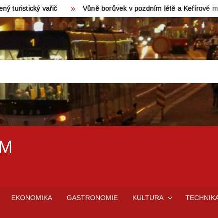
ý vařič
Vůně borůvek v pozdním létě a Kefírové mléko z Valašska
EM
EKONOMIKA
GASTRONOMIE
KULTURA
TECHNIK