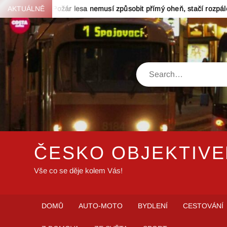
Skip
AKTUÁLNĚ
Požár lesa nemusí způsobit přímý oheň, stačí rozpálený turistick
to
content
Search
ČESKO OBJEKTIV
Vše co se děje kolem Vás!
DOMŮ
AUTO-MOTO
BYDLENÍ
CESTOVÁNÍ