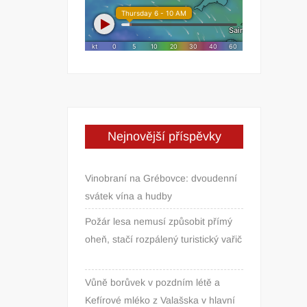
Nejnovější příspěvky
Vinobraní na Grébovce: dvoudenní
svátek vína a hudby
Požár lesa nemusí způsobit přímý
oheň, stačí rozpálený turistický vařič
Vůně borůvek v pozdním létě a
Kefírové mléko z Valašska v hlavní