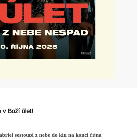
v Boží úlet!
briel sestoupí z nebe do kin na konci října