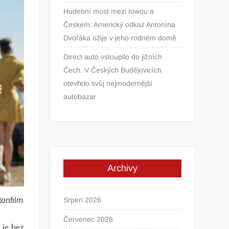
Hudební most mezi Iowou a
Českem: Americký odkaz Antonína
Dvořáka ožije v jeho rodném domě
Direct auto vstoupilo do jižních
Čech. V Českých Budějovicích
otevřelo svůj nejmodernější
autobazar
Archivy
Srpen 2026
tonfilm
Červenec 2026
 je bez