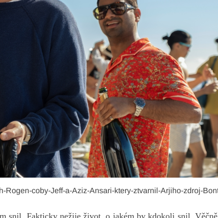
Rogen-coby-Jeff-a-Aziz-Ansari-ktery-ztvarnil-Arjiho-zdroj-Bon
m snil. Fakticky nežije život, o jakém by kdokoli snil. Věčně