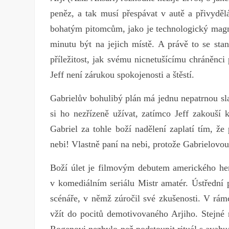
peněz, a tak musí přespávat v autě a přivydělá
bohatým pitomcům, jako je technologický magnát
minutu být na jejich místě. A právě to se sta
příležitost, jak svému nicnetušícímu chráněnc
Jeff není zárukou spokojenosti a štěstí.
Gabrielův bohulibý plán má jednu nepatrnou slabi
si ho nezřízeně užívat, zatímco Jeff zakouší 
Gabriel za tohle boží nadělení zaplatí tím, že
nebi! Vlastně paní na nebi, protože Gabrielovo
Boží úlet je filmovým debutem amerického herc
v komediálním seriálu Mistr amatér. Ústřední p
scénáře, v němž zúročil své zkušenosti. V rámc
vžít do pocitů demotivovaného Arjiho. Stejné