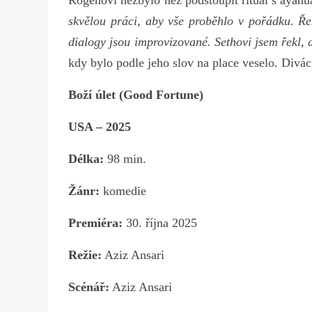
Rogenovi nezbylo než podstoupit rituál s aya
skvělou práci, aby vše proběhlo v pořádku. Ře
dialogy jsou improvizované. Sethovi jsem řekl, a
kdy bylo podle jeho slov na place veselo. Divá
Boží úlet (Good Fortune)
USA – 2025
Délka:
98 min.
Žánr:
komedie
Premiéra:
30. října 2025
Režie:
Aziz Ansari
Scénář:
Aziz Ansari