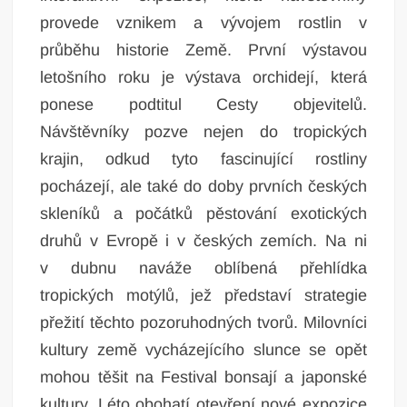
provede vznikem a vývojem rostlin v
průběhu historie Země. První výstavou
letošního roku je výstava orchidejí, která
ponese podtitul Cesty objevitelů.
Návštěvníky pozve nejen do tropických
krajin, odkud tyto fascinující rostliny
pocházejí, ale také do doby prvních českých
skleníků a počátků pěstování exotických
druhů v Evropě i v českých zemích. Na ni
v dubnu naváže oblíbená přehlídka
tropických motýlů, jež představí strategie
přežití těchto pozoruhodných tvorů. Milovníci
kultury země vycházejícího slunce se opět
mohou těšit na Festival bonsají a japonské
kultury. Léto obohatí otevření nové expozice