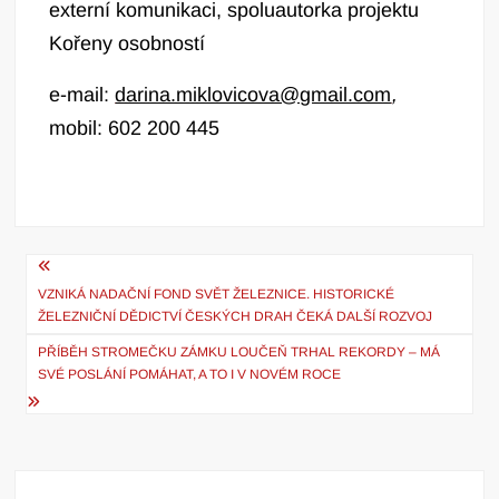
externí komunikaci, spoluautorka projektu
Kořeny osobností
e-mail:
darina.miklovicova@gmail.com
,
mobil: 602 200 445
Navigace
VZNIKÁ NADAČNÍ FOND SVĚT ŽELEZNICE. HISTORICKÉ
pro
ŽELEZNIČNÍ DĚDICTVÍ ČESKÝCH DRAH ČEKÁ DALŠÍ ROZVOJ
příspěvek
PŘÍBĚH STROMEČKU ZÁMKU LOUČEŇ TRHAL REKORDY – MÁ
SVÉ POSLÁNÍ POMÁHAT, A TO I V NOVÉM ROCE