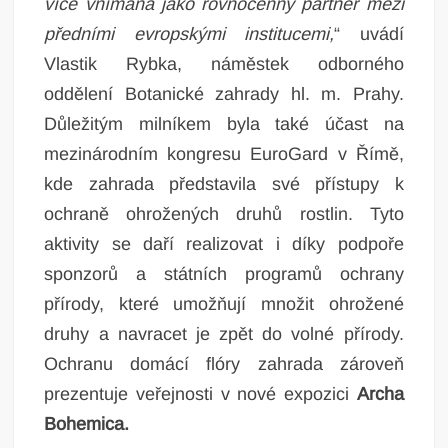
více vnímána jako rovnocenný partner mezi
předními evropskými institucemi,
“ uvádí
Vlastik Rybka, náměstek odborného
oddělení Botanické zahrady hl. m. Prahy.
Důležitým milníkem byla také účast na
mezinárodním kongresu EuroGard v Římě,
kde zahrada představila své přístupy k
ochraně ohrožených druhů rostlin. Tyto
aktivity se daří realizovat i díky podpoře
sponzorů a státních programů ochrany
přírody, které umožňují množit ohrožené
druhy a navracet je zpět do volné přírody.
Ochranu domácí flóry zahrada zároveň
prezentuje veřejnosti v nové expozici
Archa
Bohemica
.