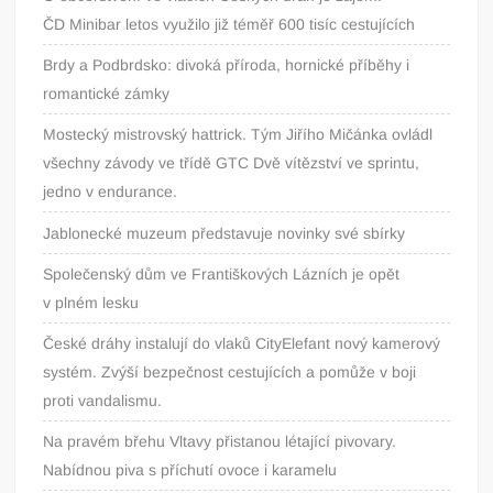
ČD Minibar letos využilo již téměř 600 tisíc cestujících
Brdy a Podbrdsko: divoká příroda, hornické příběhy i
romantické zámky
Mostecký mistrovský hattrick. Tým Jiřího Mičánka ovládl
všechny závody ve třídě GTC Dvě vítězství ve sprintu,
jedno v endurance.
Jablonecké muzeum představuje novinky své sbírky
Společenský dům ve Františkových Lázních je opět
v plném lesku
České dráhy instalují do vlaků CityElefant nový kamerový
systém. Zvýší bezpečnost cestujících a pomůže v boji
proti vandalismu.
Na pravém břehu Vltavy přistanou létající pivovary.
Nabídnou piva s příchutí ovoce i karamelu