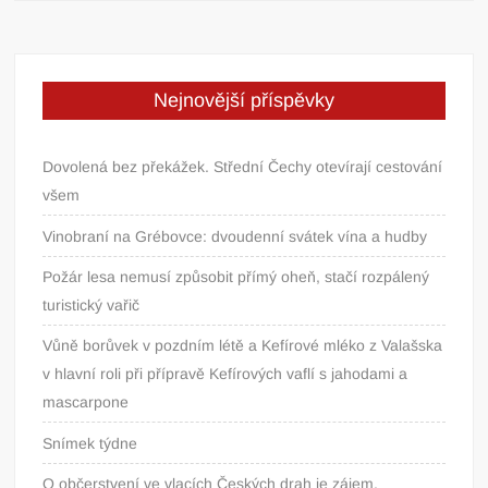
Nejnovější příspěvky
Dovolená bez překážek. Střední Čechy otevírají cestování
všem
Vinobraní na Grébovce: dvoudenní svátek vína a hudby
Požár lesa nemusí způsobit přímý oheň, stačí rozpálený
turistický vařič
Vůně borůvek v pozdním létě a Kefírové mléko z Valašska
v hlavní roli při přípravě Kefírových vaflí s jahodami a
mascarpone
Snímek týdne
O občerstvení ve vlacích Českých drah je zájem.