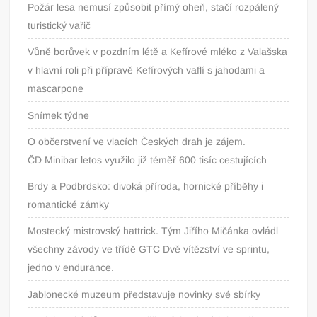
Požár lesa nemusí způsobit přímý oheň, stačí rozpálený
turistický vařič
Vůně borůvek v pozdním létě a Kefírové mléko z Valašska
v hlavní roli při přípravě Kefírových vaflí s jahodami a
mascarpone
Snímek týdne
O občerstvení ve vlacích Českých drah je zájem.
ČD Minibar letos využilo již téměř 600 tisíc cestujících
Brdy a Podbrdsko: divoká příroda, hornické příběhy i
romantické zámky
Mostecký mistrovský hattrick. Tým Jiřího Mičánka ovládl
všechny závody ve třídě GTC Dvě vítězství ve sprintu,
jedno v endurance.
Jablonecké muzeum představuje novinky své sbírky