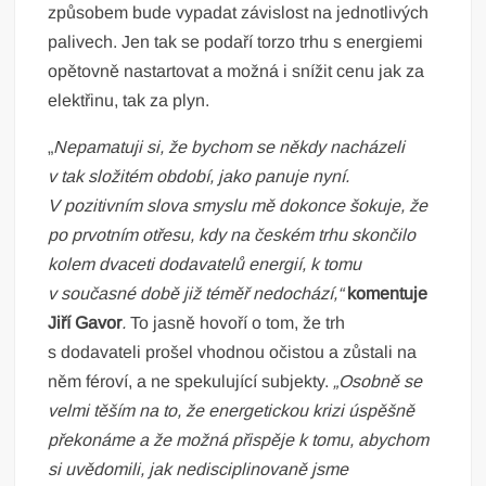
způsobem bude vypadat závislost na jednotlivých
palivech. Jen tak se podaří torzo trhu s energiemi
opětovně nastartovat a možná i snížit cenu jak za
elektřinu, tak za plyn.
„
Nepamatuji si, že bychom se někdy nacházeli
v tak složitém období, jako panuje nyní.
V pozitivním slova smyslu mě dokonce šokuje, že
po prvotním otřesu, kdy na českém trhu skončilo
kolem dvaceti dodavatelů energií, k tomu
v současné době již téměř nedochází,“
komentuje
Jiří Gavor
.
To jasně hovoří o tom, že trh
s dodavateli prošel vhodnou očistou a zůstali na
něm féroví, a ne spekulující subjekty.
„Osobně se
velmi těším na to, že energetickou krizi úspěšně
překonáme a že možná přispěje k tomu, abychom
si uvědomili, jak nedisciplinovaně jsme