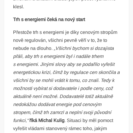
klesl.
Trh s energiemi čeká na nový start
Přestože trh s energiemi je díky cenovým stropům
nově regulován, všichni pevně věří v to, že to
nebude na dlouho.
„Všichni bychom si dozajista
přáli, aby trh s energiemi byl i nadále trhem
s energiemi. Jinými slovy aby se podařilo vyřešit
energetickou krizi, čímž by regulace cen skončila a
všichni by se mohli vrátit k tomu, co znali. Tedy k
možnosti vybírat si dodavatele i podle ceny, což
aktuálně není možné. Dodavatelé totiž aktuálně
nedokážou dodávat energie pod cenovým
stropem, čímž trh zamrzl a neplní svoji původní
funkci,“
říká Michal Kulig
. Situaci by měl pomoct
vyřešit vládami stanovený rámec toho, jakým