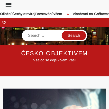
Skip
to
ední Čechy otevírají cestování všem
Vinobraní na Grébovce: d
content
Zonerama
Search
ČESKO OBJEKTIVEM
Vše co se děje kolem Vás!