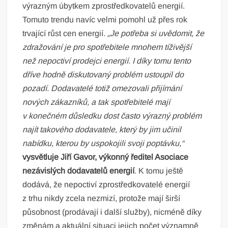
výrazným úbytkem zprostředkovatelů energií.
Tomuto trendu navíc velmi pomohl už přes rok
trvající růst cen energií.
„Je potřeba si uvědomit, že
zdražování je pro spotřebitele mnohem tíživější
než nepoctiví prodejci energií. I díky tomu tento
dříve hodně diskutovaný problém ustoupil do
pozadí. Dodavatelé totiž omezovali přijímání
nových zákazníků, a tak spotřebitelé mají
v konečném důsledku dost často výrazný problém
najít takového dodavatele, který by jim učinil
nabídku, kterou by uspokojili svoji poptávku,“
vysvětluje Jiří Gavor, výkonný ředitel Asociace
nezávislých dodavatelů energií
. K tomu ještě
dodává,
že nepoctiví zprostředkovatelé energií
z trhu nikdy zcela nezmizí, protože mají širší
působnost (prodávají i další služby), nicméně díky
změnám a aktuální situaci jejich počet významně