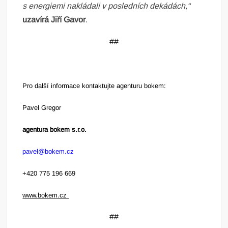
s energiemi nakládali v posledních dekádách,“
uzavírá
Jiří Gavor
.
##
Pro další informace kontaktujte agenturu bokem:
Pavel Gregor
agentura bokem s.r.o.
pavel@bokem.cz
+420 775 196 669
www.bokem.cz
##