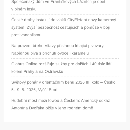
Společenský dům ve Františkových Lázních je opět
v plném lesku
České dráhy instalují do vlaků CityElefant nový kamerový
systém. Zvýší bezpečnost cestujících a pomůže v boji
proti vandalismu.
Na pravém břehu Vltavy přistanou létající pivovary.
Nabídnou piva s příchutí ovoce i karamelu
Globus Online rozšiřuje služby pro dalších 140 tisíc lidí
kolem Prahy a na Ostravsku
Světový pohár v orientačním běhu 2026 III. kolo – Česko,
5.–9. 8. 2026, Vyšší Brod
Hudební most mezi Iowou a Českem: Americký odkaz
Antonína Dvořáka ožije v jeho rodném domě