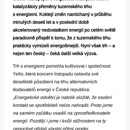
katalyzátory přeměny tuzemského trhu
s energiemi. Koktejl změn namíchaný v průběhu
minulých deseti let a v poslední době
akcelerovaný nedostatkem energií po celém světě
paradoxně přispěl k tomu, že z tuzemského trhu
prakticky vymizeli energošmejdi. Nyní však trh – a
nejen ten český – čeká další velká výzva.
Trh s energiemi pomohla kultivovat i společnost
Yello, která koncem listopadu oslavila své
desetileté působení na trhu alternativních
dodavatelů energií v České republice.
„Energetické odvětví je natolik složité, že osobní
kontakt se spotřebiteli nelze nahradit. Proto jsme
na samém začátku vsadili na zprostředkovatele
energií. Později i jsme i kvůli stížnostem na ty
nepoctivé přidali vlastní přímý prodej.