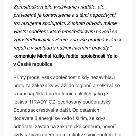
Zprostředkovatele využíváme i nadále, ale
pravidelně je kontrolujeme a s těmi nepoctivými
rozvazujeme spolupráci. Z tohoto důvodu máme
vlastní oddělení, které prostřednictvím hovorů se
zprostředkovateli ověřuje, zda vše probíhá v rámci
regulí a v souladu s našimi interními pravidly,“
komentuje
Michal Kulig, ředitel společnosti Yello
v
České republice
.
Přímý prodej však společnost nikdy nezavrhla. I
proto za zákazníky vyráží do regionů a setkává se
s nimi například na kulturních akcích, jako je
festival HRADY CZ, oceňovaný poděbradský
Soundtrack festival a další. Od ostatních
dodavatelů energií se Yello liší tím, že když
odběratel zavolá na zákaznické centrum, hovoří
vždy s živým operátorem, nikoliv s voicebotem. I to