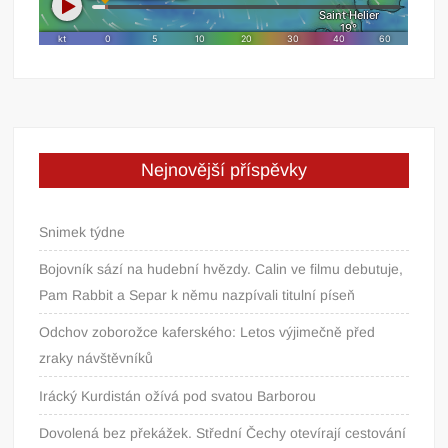
Nejnovější příspěvky
Snimek týdne
Bojovník sází na hudební hvězdy. Calin ve filmu debutuje,
Pam Rabbit a Separ k němu nazpívali titulní píseň
Odchov zoborožce kaferského: Letos výjimečně před
zraky návštěvníků
Irácký Kurdistán ožívá pod svatou Barborou
Dovolená bez překážek. Střední Čechy otevírají cestování