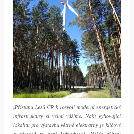
Přístupu Lesů ČR k rozvoji moderní energetické
„
infrastruktury si velmi vážíme. Najít vyhovující
lokalitu pro výstavbu větrné elektrárny je klíčové
a zároveň to není jednoduché. Nejde přitom