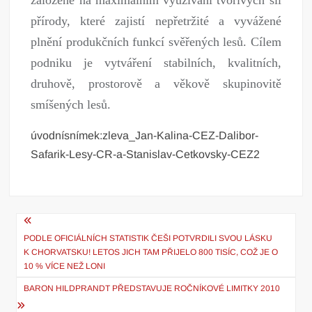
přírody, které zajistí nepřetržité a vyvážené
plnění produkčních funkcí svěřených lesů. Cílem
podniku je vytváření stabilních, kvalitních,
druhově, prostorově a věkově skupinovitě
smíšených lesů.
úvodnísnímek:zleva_Jan-Kalina-CEZ-Dalibor-
Safarik-Lesy-CR-a-Stanislav-Cetkovsky-CEZ2
Navigace
PODLE OFICIÁLNÍCH STATISTIK ČEŠI POTVRDILI SVOU LÁSKU
pro
K CHORVATSKU! LETOS JICH TAM PŘIJELO 800 TISÍC, COŽ JE O
příspěvek
10 % VÍCE NEŽ LONI
BARON HILDPRANDT PŘEDSTAVUJE ROČNÍKOVÉ LIMITKY 2010