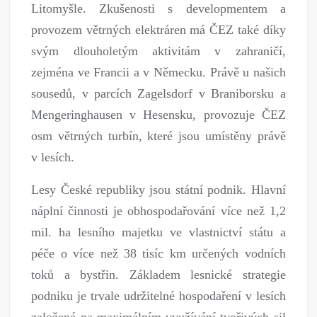
Litomyšle. Zkušenosti s developmentem a
provozem větrných elektráren má ČEZ také díky
svým dlouholetým aktivitám v zahraničí,
zejména ve Francii a v Německu. Právě u našich
sousedů, v parcích Zagelsdorf v Braniborsku a
Mengeringhausen v Hesensku, provozuje ČEZ
osm větrných turbín, které jsou umístěny právě
v lesích.
Lesy České republiky jsou státní podnik. Hlavní
náplní činnosti je obhospodařování více než 1,2
mil. ha lesního majetku ve vlastnictví státu a
péče o více než 38 tisíc km určených vodních
toků a bystřin. Základem lesnické strategie
podniku je trvale udržitelné hospodaření v lesích
založené na maximálním využívání tvořivých sil