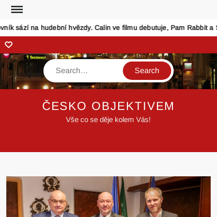
Skip
to
k sází na hudební hvězdy. Calin ve filmu debutuje, Pam Rabbit a Sepa
content
Zonerama
Search
ČESKO OBJEKTIVEM
Vše co se děje kolem Vás!