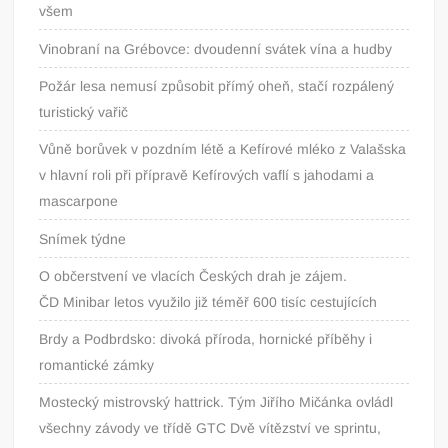
všem
Vinobraní na Grébovce: dvoudenní svátek vína a hudby
Požár lesa nemusí způsobit přímý oheň, stačí rozpálený
turistický vařič
Vůně borůvek v pozdním létě a Kefírové mléko z Valašska
v hlavní roli při přípravě Kefírových vaflí s jahodami a
mascarpone
Snímek týdne
O občerstvení ve vlacích Českých drah je zájem.
ČD Minibar letos využilo již téměř 600 tisíc cestujících
Brdy a Podbrdsko: divoká příroda, hornické příběhy i
romantické zámky
Mostecký mistrovský hattrick. Tým Jiřího Mičánka ovládl
všechny závody ve třídě GTC Dvě vítězství ve sprintu,