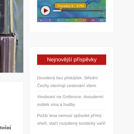
Nejnovější příspěvky
Dovolená bez překážek. Střední
Čechy otevírají cestování všem
Vinobraní na Grébovce: dvoudenní
svátek vína a hudby
Požár lesa nemusí způsobit přímý
oheň, stačí rozpálený turistický vařič
tošní