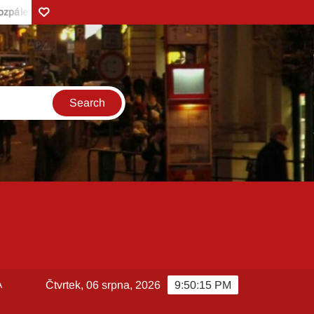
Zonerama
tický vařič
Vůně borůvek v pozdním létě a Kefírové mléko z Val
A
Čtvrtek, 06 srpna, 2026
9:50:17 PM