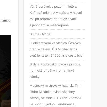
Vůně borůvek v pozdním létě a
Kefírové mléko z Valašska v hlavní
roli při přípravě Kefírových vaflí
čí mimo
s jahodami a mascarpone
Snímek týdne
O občerstvení ve vlacích Českých
drah je zájem. ČD Minibar letos
využilo již téměř 600 tisíc cestujících
Brdy a Podbrdsko: divoká příroda,
hornické příběhy i romantické
zámky
Mostecký mistrovský hattrick. Tým
Jiřího Mičánka ovládl všechny
závody ve třídě GTC Dvě vítězství
ve sprintu, jedno v endurance.