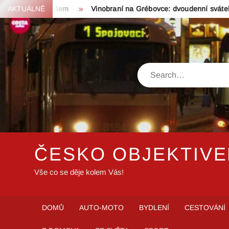
Skip
ní všem
AKTUÁLNĚ
Vinobraní na Grébovce: dvoudenní svátek vína a hudb
to
content
Search
ČESKO OBJEKTIV
Vše co se děje kolem Vás!
DOMŮ
AUTO-MOTO
BYDLENÍ
CESTOVÁNÍ