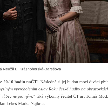
á Neužil E. Krásnohorská-Barešova
 ve 20.10 hodin naČT1
Následně si jej budou moci diváci přeh
yslným vyvrcholením oslav Roku české hudby na obrazovkác
už vůbec ne jediným,“
říká výkonný ředitel ČT art Tomáš Motl
t Jan Lekeš Marka Najbrta.