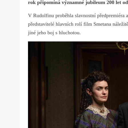
rok připomíná významné jubileum 200 let od
V Rudolfinu proběhla slavnostní předpremiéra a
představitelé hlavních rolí film Smetana náleži
jiné jeho boj s hluchotou.