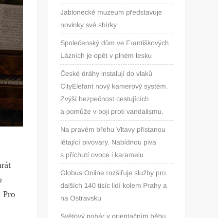
Jablonecké muzeum představuje
novinky své sbírky
Společenský dům ve Františkových
Lázních je opět v plném lesku
České dráhy instalují do vlaků
CityElefant nový kamerový systém.
Zvýší bezpečnost cestujících
a pomůže v boji proti vandalismu.
Na pravém břehu Vltavy přistanou
létající pivovary. Nabídnou piva
s příchutí ovoce i karamelu
rát
Globus Online rozšiřuje služby pro
h
dalších 140 tisíc lidí kolem Prahy a
. Pro
na Ostravsku
Světový pohár v orientačním běhu