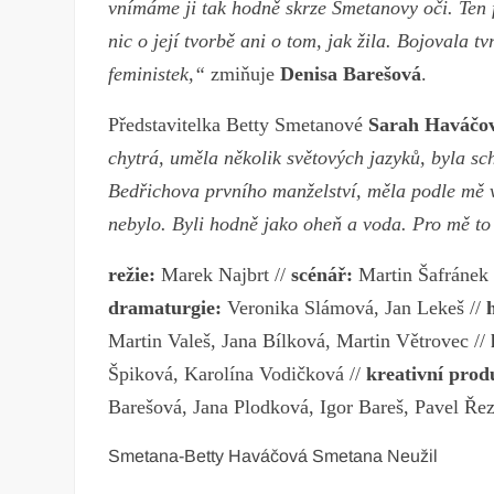
vnímáme ji tak hodně skrze Smetanovy oči. Ten 
nic o její tvorbě ani o tom, jak žila. Bojovala 
feministek,“
zmiňuje
Denisa Barešová
.
Představitelka Betty Smetanové
Sarah Haváčo
chytrá, uměla několik světových jazyků, byla sch
Bedřichova prvního manželství, měla podle mě ve
nebylo. Byli hodně jako oheň a voda. Pro mě to
režie:
Marek Najbrt //
scénář:
Martin Šafránek 
dramaturgie:
Veronika Slámová, Jan Lekeš //
Martin Valeš, Jana Bílková, Martin Větrovec //
Špiková, Karolína Vodičková //
kreativní prod
Barešová, Jana Plodková, Igor Bareš, Pavel Řezn
Smetana-Betty Haváčová Smetana Neužil