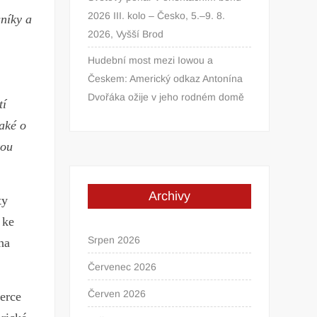
2026 III. kolo – Česko, 5.–9. 8.
sníky a
2026, Vyšší Brod
Hudební most mezi Iowou a
Českem: Americký odkaz Antonína
Dvořáka ožije v jeho rodném domě
tí
aké o
kou
Archivy
ty
 ke
Srpen 2026
na
Červenec 2026
Červen 2026
erce