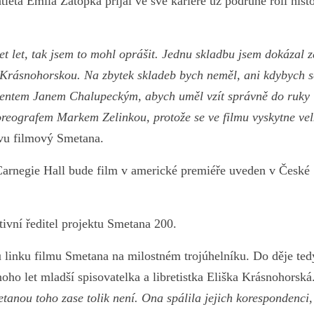
leta Emila Zátopka přijal ve své kariéře už podruhé roli hist
et let, tak jsem to mohl oprášit. Jednu skladbu jsem dokázal z
ku Krásnohorskou. Na zbytek skladeb bych neměl, ani kdybych s
rigentem Janem Chalupeckým, abych uměl vzít správně do ruky
horeografem Markem Zelinkou, protože se ve filmu vyskytne ve
avu filmový Smetana.
arnegie Hall bude film v americké premiéře uveden v České
ivní ředitel projektu Smetana 200.
 linku filmu Smetana na milostném trojúhelníku. Do děje ted
noho let mladší spisovatelka a libretistka Eliška Krásnohorská
etanou toho zase tolik není. Ona spálila jejich korespondenci,