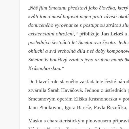
Náš film Smetanu představí jako člověka, který
„
kvůli tomu musí bojovat nejen proti závisti okolí
donuceného vyrovnat se s postupnou ztrátou sluc
existenciální ohrožení,“
přibližuje
Jan Lekeš
a
posledních šestnácti let Smetanova života. Jedna
ohluchl a svá vrcholná díla z té doby komponov
Smetanův bouřlivý vztah s jeho druhou manželko
Krásnohorskou.“
Do hlavní role slavného zakladatele české náro
ztvárnila Sarah Haváčová. Jednou z ústředních p
Smetanovým operám Eliška Krásnohorská v podán
Janu Plodkovou, Igora Bareše, Pavla Řezníčka, 
Masku s charakteristickým plnovousem připrav