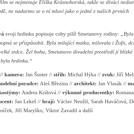
film se nejmenuje Eliška Krásnohorská, takže se diváci nedoz
tvrdě, ne nadarmo se o ní mluví jako o jedné z našich prvních
vá
svoji hrdinku popisuje coby pilíř Smetanovy rodiny:
„Byla
opná se přizpůsobit. Byla milující matka, milovala i Žofii, dc
lké srdce. Žel bohu, Smetanovo divadelní prostředí jí blízké
 byla hrdinka.“
//
kamera:
Jan Šuster //
střih:
Michal Hýka //
zvuk:
Jiří Mel
hudební poradce:
Aleš Březina //
architekt:
Jan Vlasák //
ma
kostýmy:
Andrea Králová //
výkonné producentky:
Romana
ucent:
Jan Lekeš //
hrají:
Václav Neužil, Sarah Haváčová, D
íček, Jiří Maryško, Viktor Zavadil a další