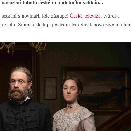
 narození tohoto českého hudebního velikána.
 setkání s novináři, kde zástupci
České televize
, tvůrci a
tě uvedli. Snímek sleduje poslední léta Smetanova života a lí