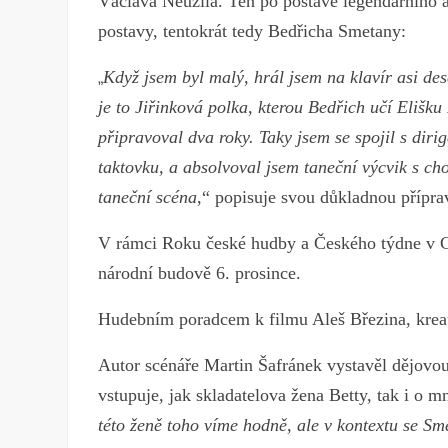
Václava Neužila. Ten po postavě legendárního at
postavy, tentokrát tedy Bedřicha Smetany:
Když jsem byl malý, hrál jsem na klavír asi des
„
je to Jiřinková polka, kterou Bedřich učí Eliš
připravoval dva roky. Taky jsem se spojil s di
taktovku, a absolvoval jsem taneční výcvik s c
taneční scéna
,“ popisuje svou důkladnou přípr
V rámci Roku české hudby a Českého týdne v C
národní budově 6. prosince.
Hudebním poradcem k filmu Aleš Březina, kreat
Autor scénáře Martin Šafránek vystavěl dějovou
vstupuje, jak skladatelova žena Betty, tak i o m
této ženě toho víme hodně, ale v kontextu se Sm