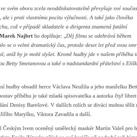
 ve svém oboru zcela neoddiskutovatelně převyšuje své souča
, ale i proti vlastnímu pocitu výlučnosti. A také jako člověka
hu, což v případě skladatele a dirigenta znamená fatální
Marek Najbrt
ho doplňuje: „
Děj filmu se odehrává během
lo se o velmi dramatický čas, protože deset let před svou smr
al, aniž by je mohl slyšet. Kromě hudby jde v našem příběhu t
u Betty Smetanovou a také o nadstandardní přátelství s Eliš
dní hudby obsadil herce Václava Neužila a jeho manželku Bet
ostav příběhu je také mladá spisovatelka a autorka čtyř libret
í Denisy Barešové. V dalších rolích se diváci mohou těšit 
Jiřího Maryšku, Viktora Zavadila a další.
il Českým lvem oceněný umělecký maskér Martin Valeš pro h