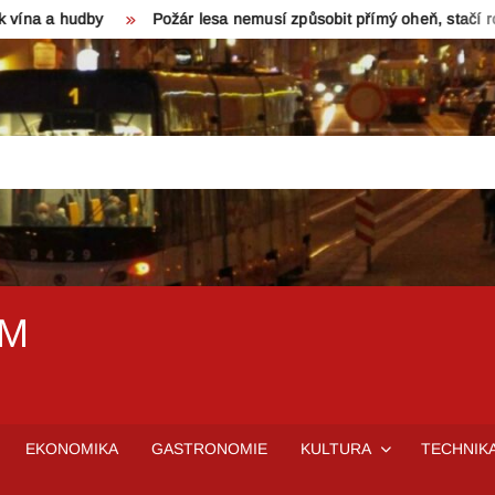
y
Požár lesa nemusí způsobit přímý oheň, stačí rozpálený turis
EM
EKONOMIKA
GASTRONOMIE
KULTURA
TECHNIK