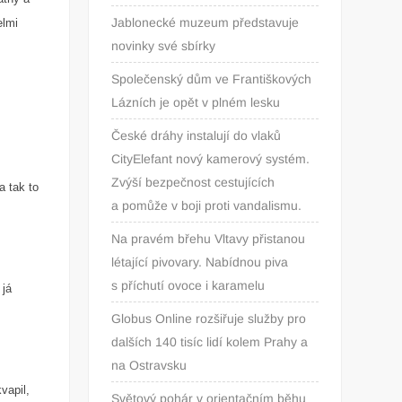
Jablonecké muzeum představuje
elmi
novinky své sbírky
Společenský dům ve Františkových
Lázních je opět v plném lesku
České dráhy instalují do vlaků
CityElefant nový kamerový systém.
Zvýší bezpečnost cestujících
a tak to
a pomůže v boji proti vandalismu.
Na pravém břehu Vltavy přistanou
létající pivovary. Nabídnou piva
s příchutí ovoce i karamelu
 já
Globus Online rozšiřuje služby pro
dalších 140 tisíc lidí kolem Prahy a
na Ostravsku
vapil,
Světový pohár v orientačním běhu