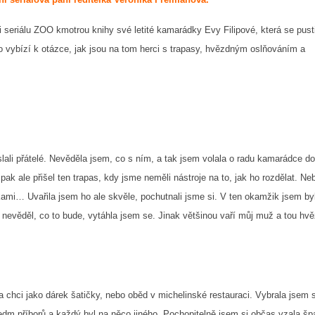
seriálu ZOO kmotrou knihy své letité kamarádky Evy Filipové, která se pust
ímo vybízí k otázce, jak jsou na tom herci s trapasy, hvězdným oslňováním a
lali přátelé. Nevěděla jsem, co s ním, a tak jsem volala o radu kamarádce d
pak ale přišel ten trapas, kdy jsme neměli nástroje na to, jak ho rozdělat. Ne
žkami… Uvařila jsem ho ale skvěle, pochutnali jsme si. V ten okamžik jsem by
nevěděl, co to bude, vytáhla jsem se. Jinak většinou vaří můj muž a tou hvě
chci jako dárek šatičky, nebo oběd v michelinské restauraci. Vybrala jsem s
sedm příborů a každý byl na něco jiného. Pochopitelně jsem si občas vzala šp