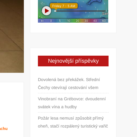
Nejnovější příspěvky
Dovolená bez překážek. Střední
Čechy otevírají cestování všem
Vinobraní na Grébovce: dvoudenní
svátek vína a hudby
Požár lesa nemusí způsobit přímý
oheň, stačí rozpálený turistický vařič
achu