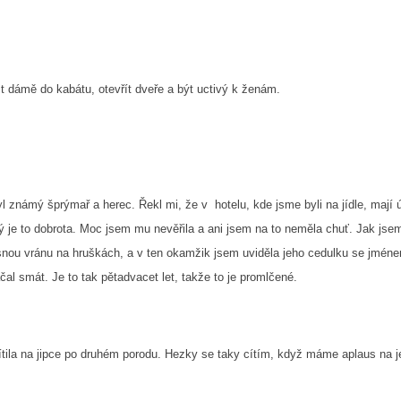
ct dámě do kabátu, otevřít dveře a být uctivý k ženám.
l známý šprýmař a herec. Řekl mi, že v hotelu, kde jsme byli na jídle, mají
rý je to dobrota. Moc jsem mu nevěřila a ani jsem na to neměla chuť. Jak jse
asnou vránu na hruškách, a v ten okamžik jsem uviděla jeho cedulku se jmén
čal smát. Je to tak pětadvacet let, takže to je promlčené.
ila na jipce po druhém porodu. Hezky se taky cítím, když máme aplaus na je