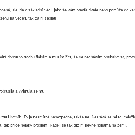
hnané, ale jde o základní věci, jako že vám otevře dveře nebo pomůže do ka
enu na večeři, tak za ni zaplatí.
slední dobou to trochu flákám a musím říct, že se nechávám obskakovat, prot
robrusila a vyhnula se mu.
yvrtnul kotník. To je nesmírně nebezpečné, takže ne. Nestává se mi to, celož
, tak přijde nějaký problém. Raději se tak držím pevně nohama na zemi.