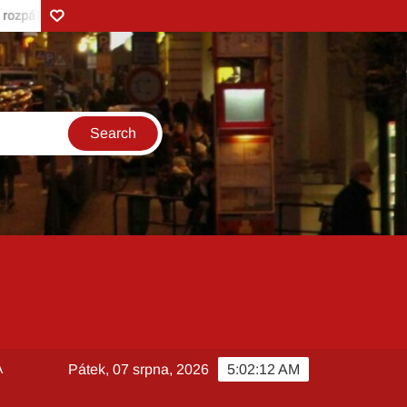
Zonerama
turistický vařič
Vůně borůvek v pozdním létě a Kefírové mléko 
A
Pátek, 07 srpna, 2026
5:02:14 AM