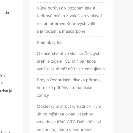
Vůně borůvek v pozdním létě a
ila do
Kefírové mléko z Valašska v hlavní
roli při přípravě Kefírových vaflí
s jahodami a mascarpone
Snímek týdne
O občerstvení ve vlacích Českých
drah je zájem. ČD Minibar letos
o
využilo již téměř 600 tisíc cestujících
byly
Brdy a Podbrdsko: divoká příroda,
la
hornické příběhy i romantické
zdou je
zámky
Mostecký mistrovský hattrick. Tým
Jiřího Mičánka ovládl všechny
závody ve třídě GTC Dvě vítězství
i
ve sprintu, jedno v endurance.
atný a