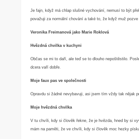
Je fajn, když má chlap slušné vychování, nemusí to být pře
považuji za normální chování a také to, že když muž pozve ž
Veronika Freimanová jako Marie Roklová
Hvězdná chvilka v kuchyni
Občas se mi to daří, ale teď se to dlouho nepoštěstilo. Po
dcera vaří dobře.
Moje faux pas ve společnosti
Opravdu si žádné nevybavuji, asi jsem tím vždy tak nějak p
Moje hvězdná chvilka
V tu chvíli, kdy si člověk řekne, že je hvězda, hned by si v
mám na paměti, že ve chvíli, kdy si člověk moc hezky píská