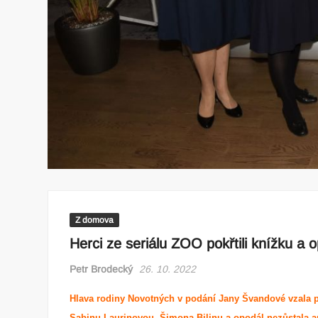
Z domova
Herci ze seriálu ZOO pokřtili knížku a o
Petr Brodecký
26. 10. 2022
Hlava rodiny Novotných v podání Jany Švandové vzala po
Sabinu Laurinovou, Šimona Bilinu a opodál nezůstala an