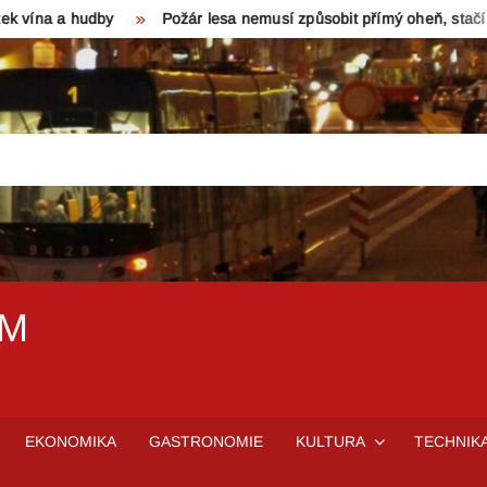
 hudby
Požár lesa nemusí způsobit přímý oheň, stačí rozpálený 
EM
EKONOMIKA
GASTRONOMIE
KULTURA
TECHNIK