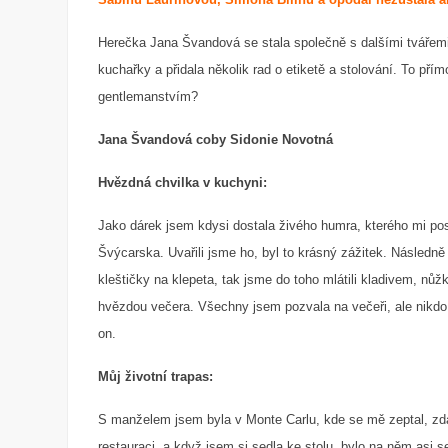
Herečka Jana Švandová se stala společně s dalšími tvářemi 
kuchařky a přidala několik rad o etiketě a stolování. To př
gentlemanstvím?
Jana Švandová coby Sidonie Novotná
Hvězdná chvilka v kuchyni:
Jako dárek jsem kdysi dostala živého humra, kterého mi pos
Švýcarska. Uvařili jsme ho, byl to krásný zážitek. Následně 
kleštičky na klepeta, tak jsme do toho mlátili kladivem, nů
hvězdou večera. Všechny jsem pozvala na večeři, ale nikdo 
on.
Můj životní trapas:
S manželem jsem byla v Monte Carlu, kde se mě zeptal, zda 
restauraci, a když jsem si sedla ke stolu, bylo na něm asi 