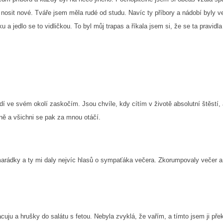
 nosit nové. Tváře jsem měla rudé od studu. Navíc ty příbory a nádobí byly v
a jedlo se to vidličkou. To byl můj trapas a říkala jsem si, že se ta pravidla
dí ve svém okolí zaskočím. Jsou chvíle, kdy cítím v životě absolutní štěstí, 
ě a všichni se pak za mnou otáčí.
arádky a ty mi daly nejvíc hlasů o sympaťáka večera. Zkorumpovaly večer a
uju a hrušky do salátu s fetou. Nebyla zvyklá, že vařím, a tímto jsem ji přek