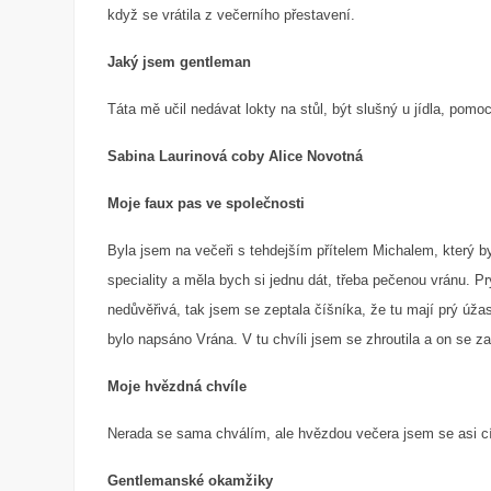
když se vrátila z večerního přestavení.
Jaký jsem gentleman
Táta mě učil nedávat lokty na stůl, být slušný u jídla, pomo
Sabina Laurinová coby Alice Novotná
Moje faux pas ve společnosti
Byla jsem na večeři s tehdejším přítelem Michalem, který by
speciality a měla bych si jednu dát, třeba pečenou vránu. P
nedůvěřivá, tak jsem se zeptala číšníka, že tu mají prý úž
bylo napsáno Vrána. V tu chvíli jsem se zhroutila a on se za
Moje hvězdná chvíle
Nerada se sama chválím, ale hvězdou večera jsem se asi cít
Gentlemanské okamžiky