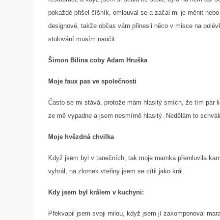
pokaždé přišel číšník, omlouval se a začal mi je měnit nebo
designové, takže občas vám přinesli něco v misce na polévku 
stolování musím naučit.
Šimon Bilina coby Adam Hruška
Moje faux pas ve společnosti
Často se mi stává, protože mám hlasitý smích, že tím pár li
ze mě vypadne a jsem nesmírně hlasitý. Nedělám to schváln
Moje hvězdná chvilka
Když jsem byl v tanečních, tak moje mamka přemluvila kam
vyhrál, na zlomek vteřiny jsem se cítil jako král.
Kdy jsem byl králem v kuchyni:
Překvapil jsem svoji milou, když jsem jí zakomponoval marac