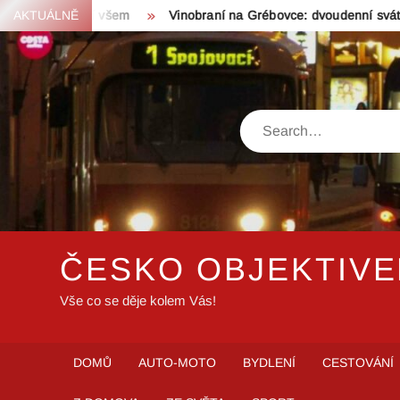
Skip
stování všem
AKTUÁLNĚ
Vinobraní na Grébovce: dvoudenní svátek vína a
to
content
Search
ČESKO OBJEKTIV
Vše co se děje kolem Vás!
DOMŮ
AUTO-MOTO
BYDLENÍ
CESTOVÁNÍ