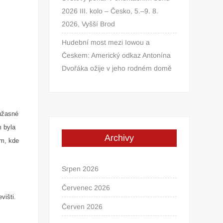
2026 III. kolo – Česko, 5.–9. 8.
2026, Vyšší Brod
Hudební most mezi Iowou a
Českem: Americký odkaz Antonína
Dvořáka ožije v jeho rodném domě
 úžasné
m byla
Archivy
em, kde
Srpen 2026
Červenec 2026
višti.
Červen 2026