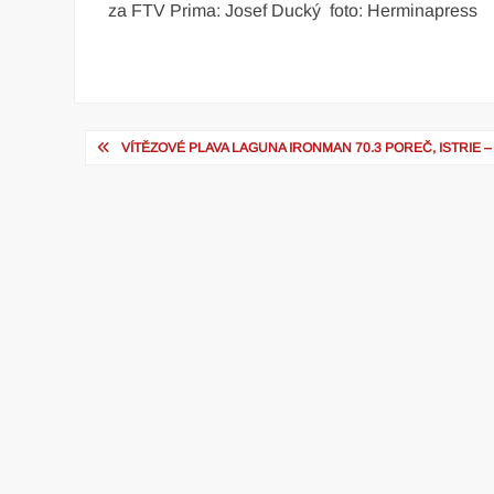
za FTV Prima: Josef Ducký foto: Herminapress
Navigace
VÍTĚZOVÉ PLAVA LAGUNA IRONMAN 70.3 POREČ, ISTRIE
pro
příspěvek