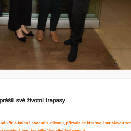
prášili své životní trapasy
d křídla knihu Lahodně s etiketou, přizvala ke křtu svoji seriálovou sn
i seriálová paní ředitelka Veronika Freimanová.