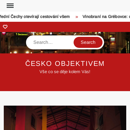
Skip
to
ní Čechy otevírají cestování všem
Vinobraní na Grébovce: dv
content
Zonerama
Search
ČESKO OBJEKTIVEM
Vše co se děje kolem Vás!