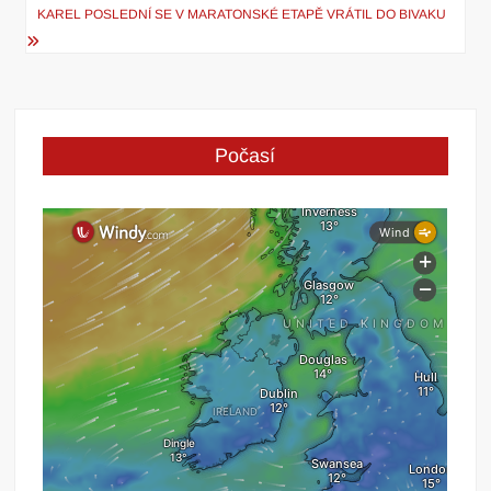
KAREL POSLEDNÍ SE V MARATONSKÉ ETAPĚ VRÁTIL DO BIVAKU
příspěvek
Počasí