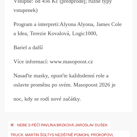
Vstupné: od 456 Kč (předprodej; různé typy
vstupenek)
Program a interpreti:Alyona Alyona, James Cole
a Idea, Terezie Kovalová, Logic1000,
Bariel a další
Více informací: www.masopoost.cz
Nasaďte masky, opusťte každodenní role a
oslavte proměnu po svém. Masopoost 2026 je
noc, kdy se rodí nové začátky.
Navigace
NEBE S PÉČÍ PAVLÍNA BRZKOVÁ JAROSLAV DUŠEK
pro
TRUCK: MARTIN ŠOLTYS NEZIŠTNĚ POMOHL PROKOPOVI,