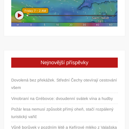
Nejnovější příspěvky
Dovolená bez překážek. Střední Čechy otevírají cestování
všem
Vinobraní na Grébovce: dvoudenní svátek vína a hudby
Požár lesa nemusí způsobit přímý oheň, stačí rozpálený
turistický vařič
Vůně borůvek v pozdním létě a Kefírové mléko z Valašska