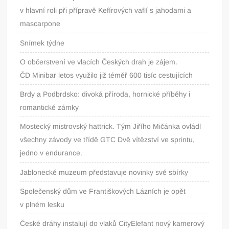
v hlavní roli při přípravě Kefírových vaflí s jahodami a
mascarpone
Snímek týdne
O občerstvení ve vlacích Českých drah je zájem.
ČD Minibar letos využilo již téměř 600 tisíc cestujících
Brdy a Podbrdsko: divoká příroda, hornické příběhy i
romantické zámky
Mostecký mistrovský hattrick. Tým Jiřího Mičánka ovládl
všechny závody ve třídě GTC Dvě vítězství ve sprintu,
jedno v endurance.
Jablonecké muzeum představuje novinky své sbírky
Společenský dům ve Františkových Lázních je opět
v plném lesku
České dráhy instalují do vlaků CityElefant nový kamerový