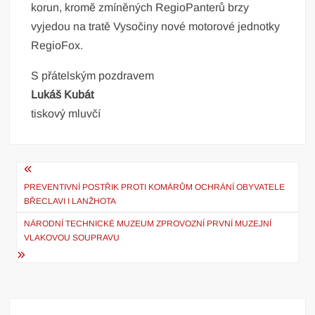
korun, kromě zmíněných RegioPanterů brzy
vyjedou na tratě Vysočiny nové motorové jednotky
RegioFox.
S přátelským pozdravem
Lukáš Kubát
tiskový mluvčí
Navigace
PREVENTIVNÍ POSTŘIK PROTI KOMÁRŮM OCHRÁNÍ OBYVATELE
pro
BŘECLAVI I LANŽHOTA
příspěvek
NÁRODNÍ TECHNICKÉ MUZEUM ZPROVOZNÍ PRVNÍ MUZEJNÍ
VLAKOVOU SOUPRAVU