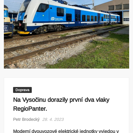
Doprava
Na Vysočinu dorazily první dva vlaky
RegioPanter.
Petr Brodecký
28. 4. 2023
Moderní dvouvozové elektrické jednotky vyjedou v