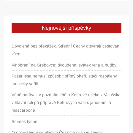
Nejnovější příspěvky
Dovolená bez překážek. Střední Čechy otevírají cestování
všem
Vinobraní na Grébovce: dvoudenní svátek vína a hudby
Požár lesa nemusí způsobit přímý oheň, stačí rozpálený
turistický vařič
Vůně borůvek v pozdním létě a Kefírové mléko z Valašska
v hlavní roli při přípravě Kefírových vaflí s jahodami a
mascarpone
Snímek týdne
O občerstvení ve vlacích Českých drah je zájem.