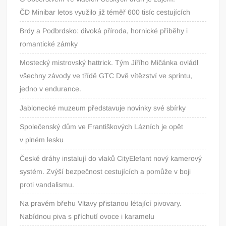
ČD Minibar letos využilo již téměř 600 tisíc cestujících
Brdy a Podbrdsko: divoká příroda, hornické příběhy i
romantické zámky
Mostecký mistrovský hattrick. Tým Jiřího Mičánka ovládl
všechny závody ve třídě GTC Dvě vítězství ve sprintu,
jedno v endurance.
Jablonecké muzeum představuje novinky své sbírky
Společenský dům ve Františkových Lázních je opět
v plném lesku
České dráhy instalují do vlaků CityElefant nový kamerový
systém. Zvýší bezpečnost cestujících a pomůže v boji
proti vandalismu.
Na pravém břehu Vltavy přistanou létající pivovary.
Nabídnou piva s příchutí ovoce i karamelu