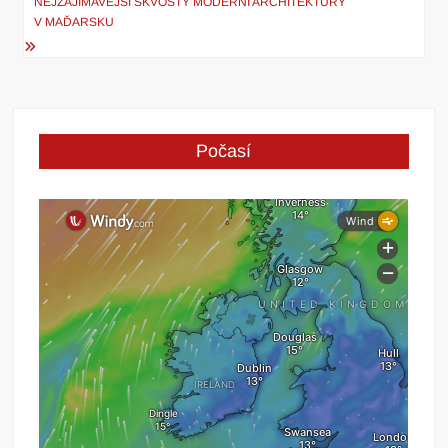
pro
NEJZAJÍMAVĚJŠÍ SKVOSTY MODERNÍ ARCHITEKTURY
V MAĎARSKU
příspěvek
Počasí