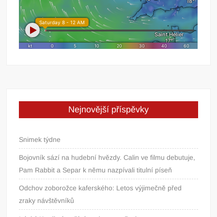
Nejnovější příspěvky
Snimek týdne
Bojovník sází na hudební hvězdy. Calin ve filmu debutuje,
Pam Rabbit a Separ k němu nazpívali titulní píseň
Odchov zoborožce kaferského: Letos výjimečně před
zraky návštěvníků