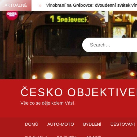
Skip
ání všem
AKTUÁLNĚ
Vinobraní na Grébovce: dvoudenní svátek vína a hud
to
content
Search
ČESKO OBJEKTIV
Vše co se děje kolem Vás!
DOMŮ
AUTO-MOTO
BYDLENÍ
CESTOVÁNÍ