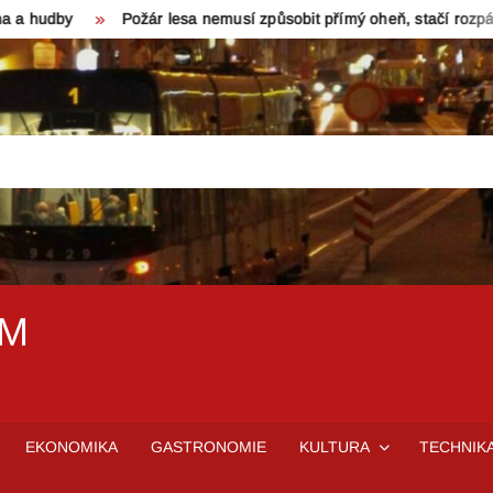
by
Požár lesa nemusí způsobit přímý oheň, stačí rozpálený turi
EM
EKONOMIKA
GASTRONOMIE
KULTURA
TECHNIK