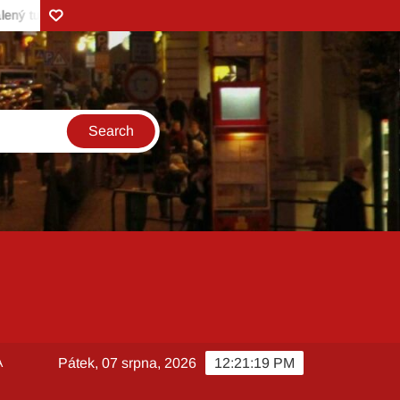
Zonerama
stický vařič
Vůně borůvek v pozdním létě a Kefírové mléko z Va
A
Pátek, 07 srpna, 2026
12:21:20 PM