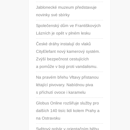
Jablonecké muzeum představuje
novinky své sbírky
Společenský dům ve Františkových
Lázních je opět v plném lesku
České dráhy instalují do vlaků
CityElefant nový kamerový systém.
Zvýší bezpečnost cestujících
a pomůže v boji proti vandalismu.
Na pravém břehu Vltavy přistanou
létající pivovary. Nabídnou piva
s příchutí ovoce i karamelu
Globus Online rozšiřuje služby pro
dalších 140 tisíc lidí kolem Prahy a
na Ostravsku
Světový pohár v orientačním běhu