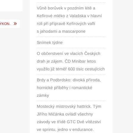
Vůně borůvek v pozdním létě a
Kefírové mléko z Valašska v hlavní
roli při přípravě Kefírových vaflí
ÝKON.
s jahodami a mascarpone
Snímek týdne
O občerstvení ve vlacích Českých
drah je zájem. ČD Minibar letos
využilo již téměř 600 tisíc cestujících
Brdy a Podbrdsko: divoká příroda,
hornické příběhy i romantické
zámky
Mostecký mistrovský hattrick. Tým
Jiřího Mičánka ovládl všechny
závody ve třídě GTC Dvě vítězství
ve sprintu, jedno v endurance.