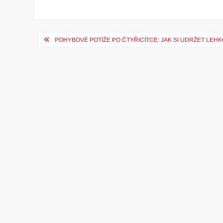
Navigace
POHYBOVÉ POTÍŽE PO ČTYŘICÍTCE: JAK SI UDRŽET LEHKO
pro
příspěvek