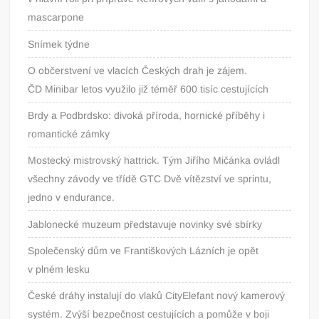
mascarpone
Snímek týdne
O občerstvení ve vlacích Českých drah je zájem.
ČD Minibar letos využilo již téměř 600 tisíc cestujících
Brdy a Podbrdsko: divoká příroda, hornické příběhy i
romantické zámky
Mostecký mistrovský hattrick. Tým Jiřího Mičánka ovládl
všechny závody ve třídě GTC Dvě vítězství ve sprintu,
jedno v endurance.
Jablonecké muzeum představuje novinky své sbírky
Společenský dům ve Františkových Lázních je opět
v plném lesku
České dráhy instalují do vlaků CityElefant nový kamerový
systém. Zvýší bezpečnost cestujících a pomůže v boji