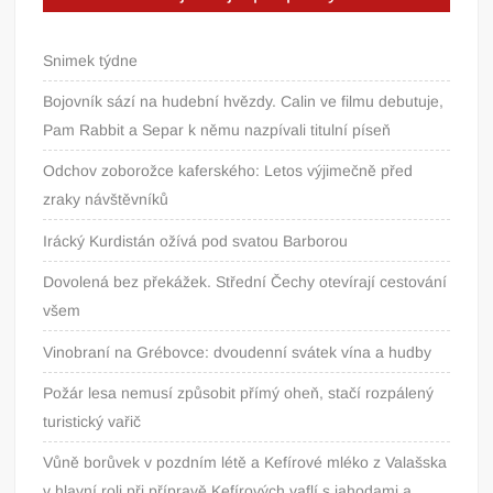
Snimek týdne
Bojovník sází na hudební hvězdy. Calin ve filmu debutuje,
Pam Rabbit a Separ k němu nazpívali titulní píseň
Odchov zoborožce kaferského: Letos výjimečně před
zraky návštěvníků
Irácký Kurdistán ožívá pod svatou Barborou
Dovolená bez překážek. Střední Čechy otevírají cestování
všem
Vinobraní na Grébovce: dvoudenní svátek vína a hudby
Požár lesa nemusí způsobit přímý oheň, stačí rozpálený
turistický vařič
Vůně borůvek v pozdním létě a Kefírové mléko z Valašska
v hlavní roli při přípravě Kefírových vaflí s jahodami a