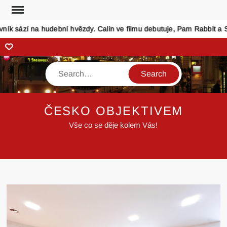
Skip
to
k sází na hudební hvězdy. Calin ve filmu debutuje, Pam Rabbit a Sepa
content
Zonerama
Search
ČESKO OBJEKTIVEM
Vše co se děje kolem Vás!