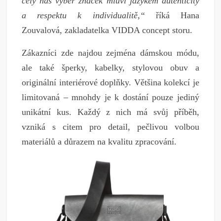
celý náš výběr značek mluví jazykem autenticity
a respektu k individualitě,“
říká Hana
Zouvalová, zakladatelka VIDDA concept storu.
Zákazníci zde najdou zejména dámskou módu,
ale také šperky, kabelky, stylovou obuv a
originální interiérové doplňky. Většina kolekcí je
limitovaná – mnohdy je k dostání pouze jediný
unikátní kus. Každý z nich má svůj příběh,
vzniká s citem pro detail, pečlivou volbou
materiálů a důrazem na kvalitu zpracování.