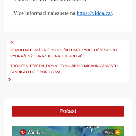
Více informací naleznete na
https://vidda.cz/
.
Navigace
VÉMOLOVI POMÁHAJÍ: PODPOŘILI UMĚLKYNI S OČNÍ VADOU.
pro
VYDRAŽENÝ OBRAZ JDE NA DOBROU VĚC
příspěvek
TROJITÉ VÍTĚZSTVÍ „DOMA“: TÝMU JIŘÍHO MIČÁNKA V MOSTU
FANDILA I LUCIE BORHYOVÁ
Počasí