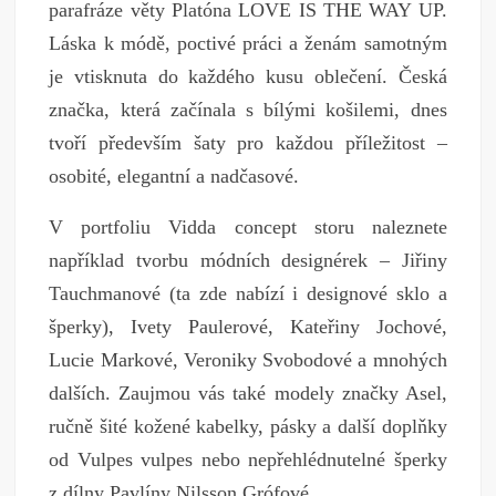
parafráze věty Platóna LOVE IS THE WAY UP.
Láska k módě, poctivé práci a ženám samotným
je vtisknuta do každého kusu oblečení. Česká
značka, která začínala s bílými košilemi, dnes
tvoří především šaty pro každou příležitost –
osobité, elegantní a nadčasové.
V portfoliu Vidda concept storu naleznete
například tvorbu módních designérek – Jiřiny
Tauchmanové (ta zde nabízí i designové sklo a
šperky), Ivety Paulerové, Kateřiny Jochové,
Lucie Markové, Veroniky Svobodové a mnohých
dalších. Zaujmou vás také modely značky Asel,
ručně šité kožené kabelky, pásky a další doplňky
od Vulpes vulpes nebo nepřehlédnutelné šperky
z dílny Pavlíny Nilsson Grófové.