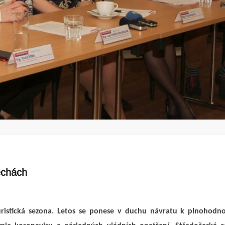
echách
turistická sezona. Letos se ponese v duchu návratu k plnohod