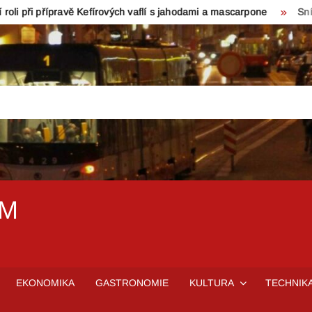
ípravě Kefírových vaflí s jahodami a mascarpone
Snímek týdne
EM
EKONOMIKA
GASTRONOMIE
KULTURA
TECHNIK