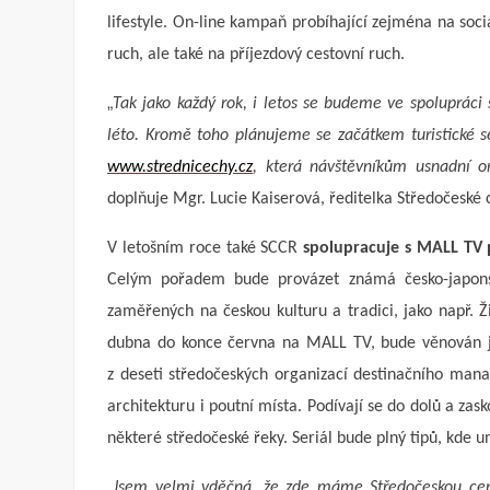
lifestyle. On-line kampaň probíhající zejména na soc
ruch, ale také na příjezdový cestovní ruch.
„
Tak jako každý rok, i letos se budeme ve spolupráci
léto. Kromě toho plánujeme se začátkem turistické se
www.strednicechy.cz
, která návštěvníkům usnadní or
doplňuje
Mgr. Lucie Kaiserová, ředitelka Středočeské 
V letošním roce také SCCR
spolupracuje s MALL TV 
Celým pořadem bude provázet známá česko-japonsk
zaměřených na českou kulturu a tradici, jako např. Ž
dubna do konce června na MALL TV, bude věnován jed
z deseti středočeských organizací destinačního man
architekturu i poutní místa. Podívají se do dolů a zask
některé středočeské řeky. Seriál bude plný tipů, kde un
„
Jsem velmi vděčná, že zde máme Středočeskou centr