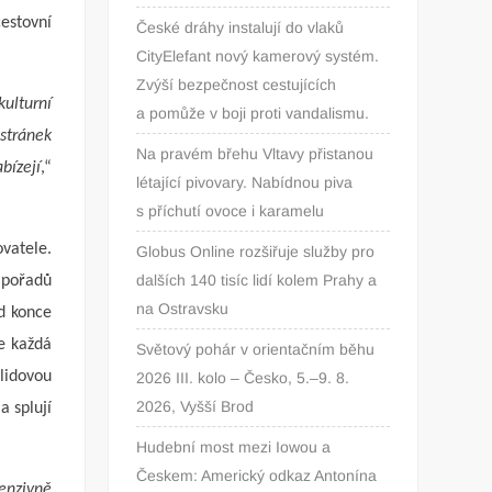
cestovní
České dráhy instalují do vlaků
CityElefant nový kamerový systém.
Zvýší bezpečnost cestujících
kulturní
a pomůže v boji proti vandalismu.
 stránek
Na pravém břehu Vltavy přistanou
bízejí
,“
létající pivovary. Nabídnou piva
s příchutí ovoce i karamelu
ovatele.
Globus Online rozšiřuje služby pro
dalších 140 tisíc lidí kolem Prahy a
 pořadů
na Ostravsku
od konce
e každá
Světový pohár v orientačním běhu
lidovou
2026 III. kolo – Česko, 5.–9. 8.
2026, Vyšší Brod
a splují
Hudební most mezi Iowou a
Českem: Americký odkaz Antonína
enzivně