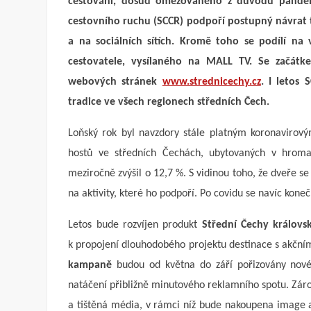
cestování, dosud omezovaného z důvodu pandemi
cestovního ruchu (SCCR) podpoří postupný návrat t
a na sociálních sítích. Kromě toho se podílí na 
cestovatele, vysílaného na MALL TV. Se začátke
webových stránek
www.strednicechy.cz
. I letos
tradice ve všech regionech středních Čech.
Loňský rok byl navzdory stále platným koronavirový
hostů ve středních Čechách, ubytovaných v hromad
meziročně zvýšil o 12,7 %. S vidinou toho, že dveře s
na aktivity, které ho podpoří. Po covidu se navíc kone
Letos bude rozvíjen produkt
Střední Čechy králov
k propojení dlouhodobého projektu destinace s akč
kampaně
budou od května do září pořizovány nové p
natáčení přibližně minutového reklamního spotu. Zá
a tištěná média, v rámci níž bude nakoupena image a