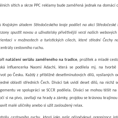
iálních sítích a skrze PPC reklamy bude zaměřená jednak na domácí 
 s Krajským úřadem Středočeského kraje podílet na akci Středočeské 
zony spustit novou a uživatelsky přívětivější verzi našich webových
ientaci v možnostech a turistických cílech, které střední Čechy na
centrály cestovního ruchu.
při natáčení seriálu zaměřeného na tradice
, prožitek a mladé cest
á influencerka Naomi Adachi, která se podílela mj. na tvorbě
ivot po Česku. Každý z přibližně desetiminutových dílů, vysílaných 
né oblasti středních Čech. Diváci tak uvidí deset dílů, na nichž s
agementu ve spolupráci se SCCR podílela. Diváci se mohou těšit na 
očí si na pivo, zavítají na hrady a zámky, projdou se krásnou krajinou 
avit malé uličníky anebo si užít zasloužený relax.
álu cestovního ruchu, která jako naše příspěvková organizace int