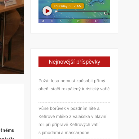
Nejnovější příspěvky
Požár lesa nemusí způsobit přímý
oheň, stačí rozpálený turistický vařič
Vůně borůvek v pozdním létě a
Kefírové mléko z Valašska v hlavní
roli při přípravě Kefírových vaflí
notnému
s jahodami a mascarpone