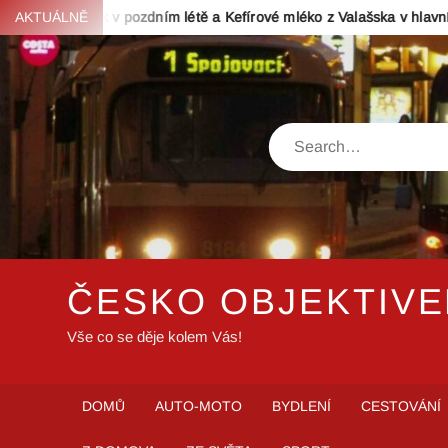
Skip
ůvek v pozdním létě a Kefírové mléko z Valašska v hlavní roli při př
AKTUÁLNĚ
to
content
Search
ČESKO OBJEKTIV
Vše co se děje kolem Vás!
DOMŮ
AUTO-MOTO
BYDLENÍ
CESTOVÁNÍ