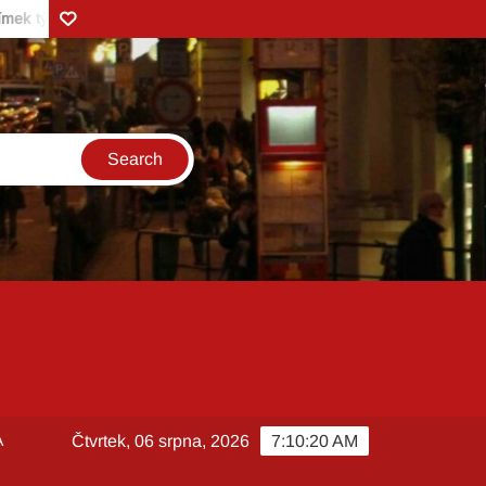
Zonerama
O občerstvení ve vlacích Českých drah je zájem. ČD Minibar leto
A
Čtvrtek, 06 srpna, 2026
7:10:21 AM