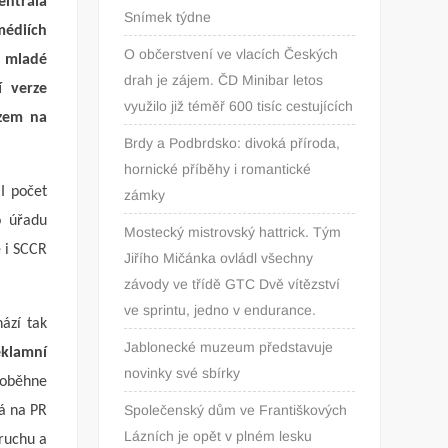
entrála
Snímek týdne
médiích
O občerstvení ve vlacích Českých
a mladé
drah je zájem. ČD Minibar letos
í verze
využilo již téměř 600 tisíc cestujících
azem na
Brdy a Podbrdsko: divoká příroda,
hornické příběhy i romantické
I počet
zámky
o úřadu
Mostecký mistrovský hattrick. Tým
e i SCCR
Jiřího Mičánka ovládl všechny
závody ve třídě GTC Dvě vítězství
ve sprintu, jedno v endurance.
ází tak
Jablonecké muzeum představuje
eklamní
novinky své sbírky
roběhne
Společenský dům ve Františkových
á na PR
Lázních je opět v plném lesku
ruchu a