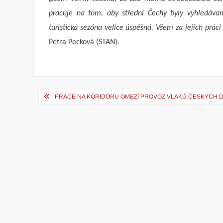
pracuje na tom, aby střední Čechy byly vyhledávano
turistická sezóna velice úspěšná. Všem za jejich práci 
Petra Pecková (STAN).
Navigace
PRÁCE NA KORIDORU OMEZÍ PROVOZ VLAKŮ ČESKÝCH D
pro
příspěvek