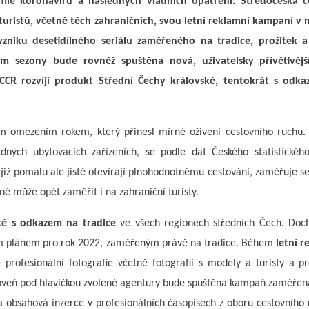
e koronaviru a následných vládních opatření. Středočeská c
uristů, včetně těch zahraničních, svou letní reklamní kampaní v 
vzniku desetidílného seriálu zaměřeného na tradice, prožitek 
m sezony bude rovněž spuštěna nová, uživatelsky přívětivějš
 SCCR rozvíjí produkt Střední Čechy královské, tentokrát s odk
m omezením rokem, který přinesl mírné oživení cestovního ruchu. 
ných ubytovacích zařízeních, se podle dat Českého statistickéh
e již pomalu ale jistě otevírají plnohodnotnému cestování, zaměřuje s
čně může opět zaměřit i na zahraniční turisty.
ské s odkazem na tradice
ve všech regionech středních Čech. Doch
ním plánem pro rok 2022, zaměřeným právě na tradice. Během
letní r
rofesionální fotografie včetně fotografií s modely a turisty a p
roveň pod hlavičkou zvolené agentury bude spuštěna kampaň zaměřen
 obsahová inzerce v profesionálních časopisech z oboru cestovního 