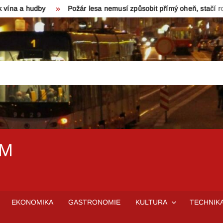
y
Požár lesa nemusí způsobit přímý oheň, stačí rozpálený turis
EM
EKONOMIKA
GASTRONOMIE
KULTURA
TECHNIK