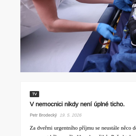
TV
V nemocnici nikdy není úplné ticho.
Petr Brodecký
19. 5. 2026
Za dveřmi urgentního příjmu se neustále něco dě