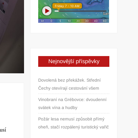
Nejnovější příspěvky
Dovolená bez překážek. Střední
Čechy otevírají cestování všem
Vinobraní na Grébovce: dvoudenní
svátek vína a hudby
Požár lesa nemusí způsobit přímý
oheň, stačí rozpálený turistický vařič
usí