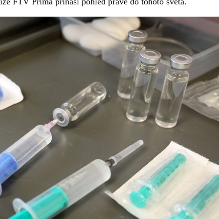
ize FTV Prima přináší pohled právě do tohoto světa.