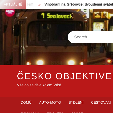
Skip
ní všem
AKTUÁLNĚ
Vinobraní na Grébovce: dvoudenní svátek vína a hudb
to
content
Search
ČESKO OBJEKTIV
Vše co se děje kolem Vás!
DOMŮ
AUTO-MOTO
BYDLENÍ
CESTOVÁNÍ