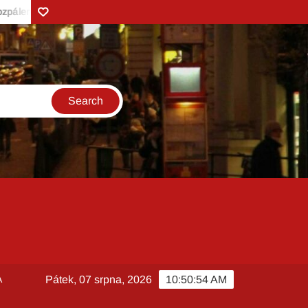
Zonerama
tický vařič
Vůně borůvek v pozdním létě a Kefírové mléko z Val
A
Pátek, 07 srpna, 2026
10:50:56 AM