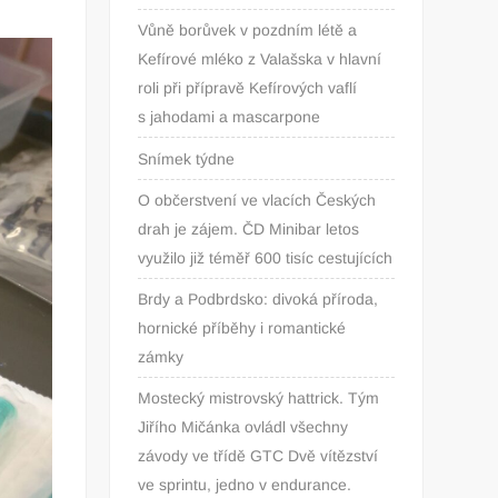
Vůně borůvek v pozdním létě a
Kefírové mléko z Valašska v hlavní
roli při přípravě Kefírových vaflí
s jahodami a mascarpone
Snímek týdne
O občerstvení ve vlacích Českých
drah je zájem. ČD Minibar letos
využilo již téměř 600 tisíc cestujících
Brdy a Podbrdsko: divoká příroda,
hornické příběhy i romantické
zámky
Mostecký mistrovský hattrick. Tým
Jiřího Mičánka ovládl všechny
závody ve třídě GTC Dvě vítězství
ve sprintu, jedno v endurance.