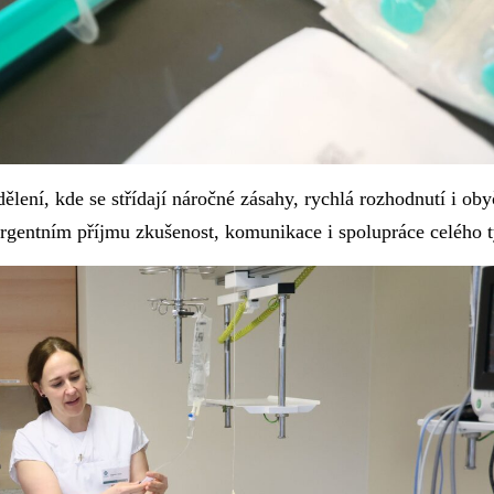
ení, kde se střídají náročné zásahy, rychlá rozhodnutí i oby
a urgentním příjmu zkušenost, komunikace i spolupráce celého 