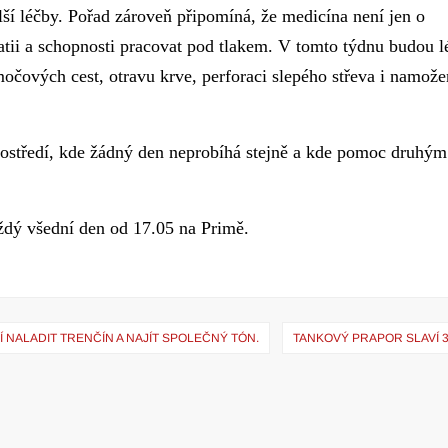
lší léčby. Pořad zároveň připomíná, že medicína není jen o
atii a schopnosti pracovat pod tlakem. V tomto týdnu budou l
očových cest, otravu krve, perforaci slepého střeva i namož
rostředí, kde žádný den neprobíhá stejně a kde pomoc druhým
aždý všední den od 17.05 na Primě.
 NALADIT TRENČÍN A NAJÍT SPOLEČNÝ TÓN.
TANKOVÝ PRAPOR SLAVÍ 3