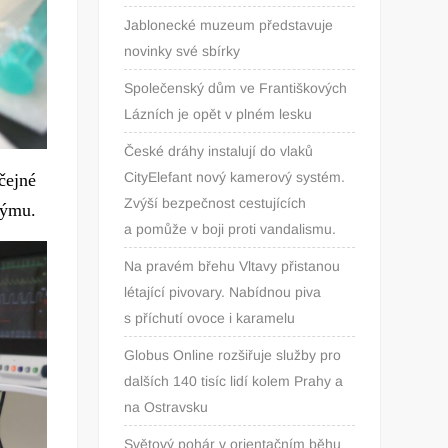
Jablonecké muzeum představuje
novinky své sbírky
Společenský dům ve Františkových
Lázních je opět v plném lesku
České dráhy instalují do vlaků
CityElefant nový kamerový systém.
čejné
Zvýší bezpečnost cestujících
týmu.
a pomůže v boji proti vandalismu.
Na pravém břehu Vltavy přistanou
létající pivovary. Nabídnou piva
s příchutí ovoce i karamelu
Globus Online rozšiřuje služby pro
dalších 140 tisíc lidí kolem Prahy a
na Ostravsku
Světový pohár v orientačním běhu