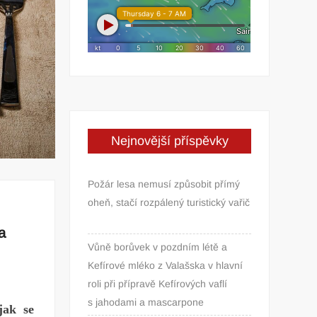
Nejnovější příspěvky
Požár lesa nemusí způsobit přímý
oheň, stačí rozpálený turistický vařič
a
Vůně borůvek v pozdním létě a
Kefírové mléko z Valašska v hlavní
roli při přípravě Kefírových vaflí
s jahodami a mascarpone
jak se