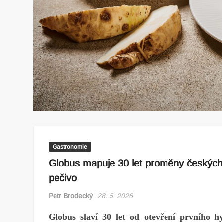
Gastronomie
Globus mapuje 30 let proměny českých 
pečivo
Petr Brodecký
28. 5. 2026
Gl
obus
s
laví
30
l
et
od
ot
evření
pr
vního
h