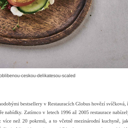
oblibenou-ceskou-delikatesou-scaled
hodobými
bes
tsellery
v
Rest
auracích
Gl
obus
ho
vězí
sví
čková,
ře
na
bídky.
Za
tímco
v
le
tech
1996 až 2005
res
taurace
na
bízel
z
v
íce
n
ež
20
po
krmů,
a to
vč
etně
mez
inárodní
ku
chyně,
j
a