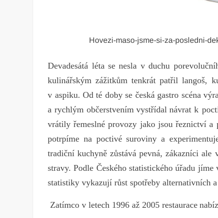
Hovezi-maso-jsme-si-za-posledni-de
Devadesátá léta se nesla v duchu porevolučn
kulinářským zážitkům tenkrát patřil langoš, k
v aspiku. Od té doby se česká gastro scéna výr
a
ry
chlým
obče
rstvením
vys
třídal
ná
vrat
k
poc
t
vrátily
ře
meslné provozy jako jsou
řez
nictví
a
potrpíme na poctivé suroviny a experimentuj
tr
adiční
ku
chyně
zů
stává
pe
vná,
zák
azníci
ale
stravy
. Podle Českého statistického úřadu jíme
statistiky vykazují růst spotřeby alternativních 
Za
tímco
v
le
tech
1996 až 2005
res
taurace
na
bí