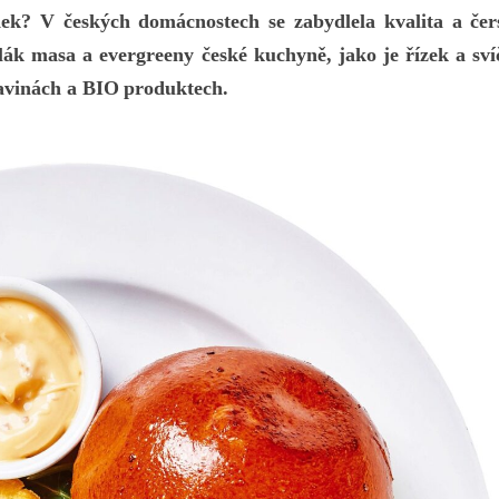
ek? V českých domácnostech se zabydlela
kv
alita
a
čer
lák masa
a evergreeny české kuchyně, jako je řízek a sví
avinách
a
B
IO
pro
duktech.