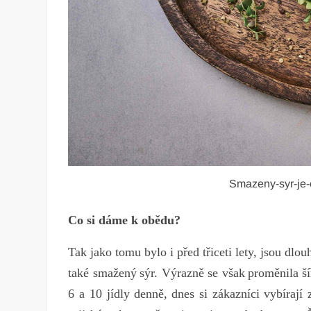
Smazeny-syr-je-
Co si dáme k obědu?
Tak jako tomu bylo i před třiceti lety, jsou dlou
také
sm
ažený
s
ýr
.
Vý
razně
se
v
šak
pro
měnila
š
í
6 a 10
j
ídly
de
nně,
d
nes
si
zák
azníci
vy
bírají