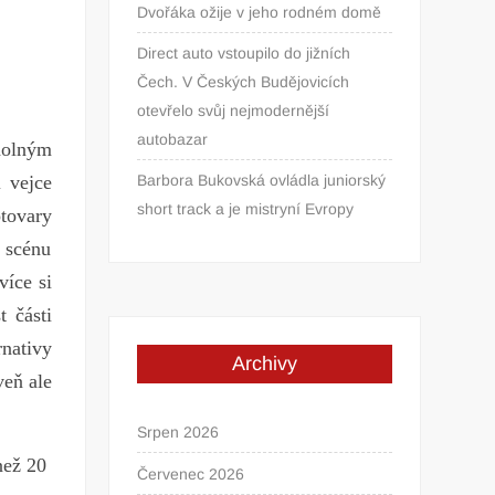
Dvořáka ožije v jeho rodném domě
Direct auto vstoupilo do jižních
Čech. V Českých Budějovicích
otevřelo svůj nejmodernější
autobazar
holným
i vejce
Barbora Bukovská ovládla juniorský
short track a je mistryní Evropy
otovary
a
s
cénu
více si
t
části
rnativy
Archivy
veň ale
Srpen 2026
n
ež
20
Červenec 2026