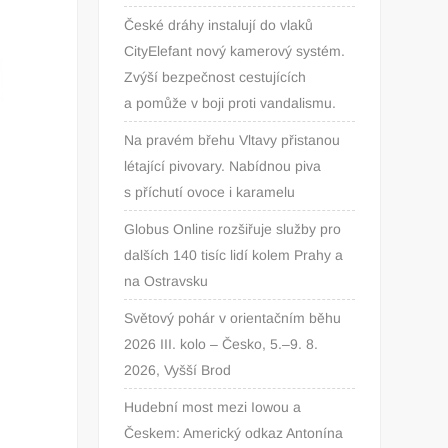
České dráhy instalují do vlaků
CityElefant nový kamerový systém.
Zvýší bezpečnost cestujících
a pomůže v boji proti vandalismu.
Na pravém břehu Vltavy přistanou
létající pivovary. Nabídnou piva
s příchutí ovoce i karamelu
Globus Online rozšiřuje služby pro
dalších 140 tisíc lidí kolem Prahy a
na Ostravsku
Světový pohár v orientačním běhu
2026 III. kolo – Česko, 5.–9. 8.
2026, Vyšší Brod
Hudební most mezi Iowou a
Českem: Americký odkaz Antonína