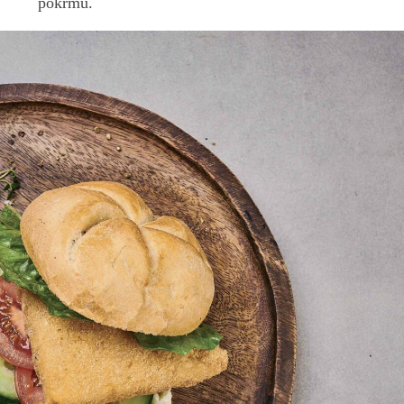
po
krmů.