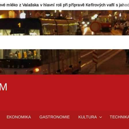
ska v hlavní roli při přípravě Kefírových vaflí s jahodami a mascarp
EM
EKONOMIKA
GASTRONOMIE
KULTURA
TECHNIK