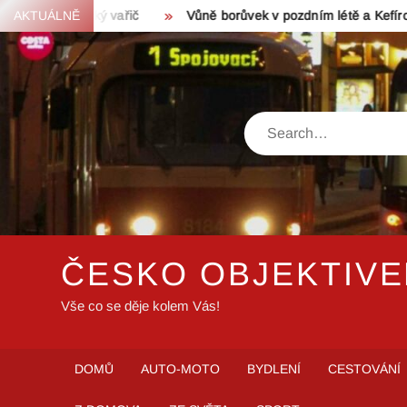
Skip
cký vařič
AKTUÁLNĚ
Vůně borůvek v pozdním létě a Kefírové mléko z Valaš
to
content
Search
ČESKO OBJEKTIV
Vše co se děje kolem Vás!
DOMŮ
AUTO-MOTO
BYDLENÍ
CESTOVÁNÍ