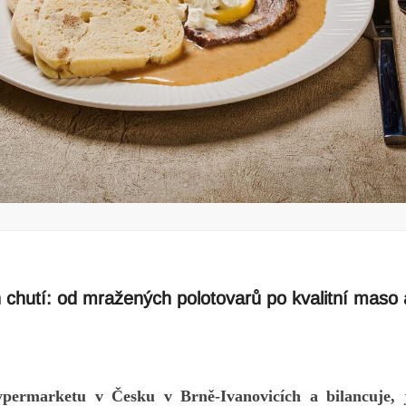
chutí: od mražených polotovarů po kvalitní maso 
ype
rmarketu
v Česku v
Brně-Ivanovicích
a
bil
ancuje, 