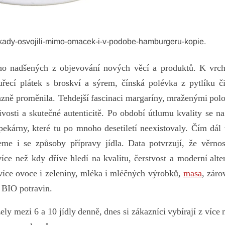
kady-osvojili-mimo-omacek-i-v-podobe-hamburgeru-kopie.
ího nadšených z objevování nových věcí a produktů. K vrc
uřecí plátek s broskví a sýrem, čínská polévka z pytlíku č
azně proměnila. Te
hdejší
fas
cinaci
mar
garíny,
mra
ženými
pol
ivosti a skutečné autenticitě.
Po
ob
dobí
út
lumu
kvality se n
pe
kárny,
k
teré
tu po mnoho desetiletí neexistovaly
. Čím dál 
eme i se způsoby přípravy jídla.
D
ata
pot
vrzují,
že
vě
rnos
v
íce
než kdy dříve
hledí na
kv
alitu,
čer
stvost
a
mo
derní
alt
e
 více ovoce i zeleniny, mléka i mléčných výrobků,
masa
, záro
a BIO potravin.
zely
mezi 6 a 10
j
ídly
de
nně,
d
nes
si
zák
azníci
vy
bírají
z
v
íce