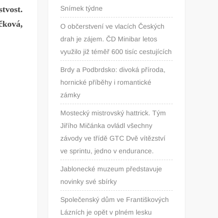
stvost.
Snímek týdne
čková,
O občerstvení ve vlacích Českých
drah je zájem. ČD Minibar letos
využilo již téměř 600 tisíc cestujících
Brdy a Podbrdsko: divoká příroda,
hornické příběhy i romantické
zámky
Mostecký mistrovský hattrick. Tým
Jiřího Mičánka ovládl všechny
závody ve třídě GTC Dvě vítězství
ve sprintu, jedno v endurance.
Jablonecké muzeum představuje
novinky své sbírky
Společenský dům ve Františkových
Lázních je opět v plném lesku