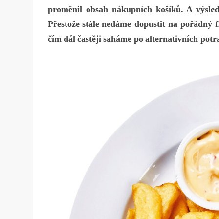
proměnil obsah nákupních košíků.
A výsled
Př
estože
s
tále
nedáme dopustit na pořádný f
č
ím
d
ál
ča
stěji
saháme po
alt
ernativních potr